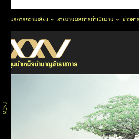
การบริหารความเสี่ยง
รายงานผลการดำเนินงาน
ข่าวสา
นโยบาย
นโยบาย
การ
กำกับ
การ
ดูแล
กิจการ
กำกับ
นโยบาย
ดูแล
ธรรมาภิ
บาลด้าน
กิจการ
สมาชิก
MENU
นโยบาย
ธรรมาภิ
การ
บาลการ