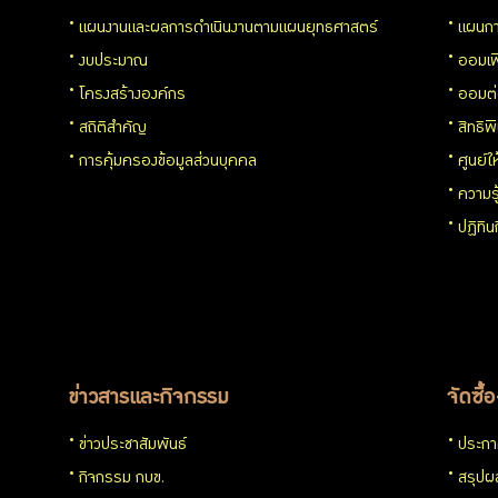
แผนงานและผลการดำเนินงานตามแผนยุทธศาสตร์
แผนกา
โปร่งใส
งบประมาณ
ออมเพ
และ
โครงสร้างองค์กร
ออมต
สถิติสำคัญ
สิทธิพ
ป้องกัน
การคุ้มครองข้อมูลส่วนบุคคล
ศูนย์ใ
ความร
การ
ปฏิทิ
ทุจริต
การ
ประเมิน
ข่าวสารและกิจกรรม
จัดซื้
ITA
ข่าวประชาสัมพันธ์
ประกาศ
กิจกรรม กบข.
สรุปผล