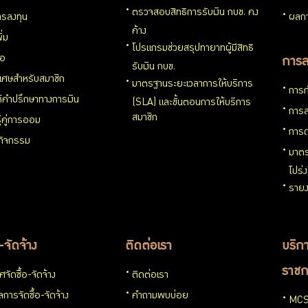
ตรวจสอบสิทธิการรับเงิน กบข. คง
รลงทุน
ผลกา
ค้าง
ิ่ม
โปรแกรมช่วยสรุปทายาทผู้มีสิทธิ
่อ
การล
รับเงิน กบข.
ิเศษสำหรับสมาชิก
มาตรฐานระยะเวลาการให้บริการ
การก
ห้คำปรึกษาทางการเงิน
(SLA) และขั้นตอนการให้บริการ
การล
สมาชิก
ู้คู่การออม
การด
นกิจกรรม
มาตร
โปร่
รายง
อ-จัดจ้าง
ติดต่อเรา
บริกา
ราชก
จัดซื้อ-จัดจ้าง
ติดต่อเรา
การจัดซื้อ-จัดจ้าง
คำถามพบบ่อย
MCS