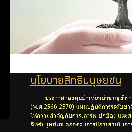
ลงทุน
ลงทุน
นโยบาย
อย่าง
สิทธิ
มนุษยชน
รับ
จรรยา
ผิด
บรรณ
พนักงาน
ชอบ
และ
ลูกจ้าง
นโยบายสิทธิมนุษยชน
การ
การ
ตรวจ
ประกาศกองทุนบำเหน็จบำนาญข้าราชก
ดำเนิน
สอบ
(พ.ศ.2566-2570) แผนปฏิบัติการระดับชาติ
ภายใน
ให้ความสำคัญกับการเคารพ ปกป้อง และส่ง
การ
สิทธิมนุษย์ชน ตลอดจนการมีส่วนร่วมในกา
ต่อ