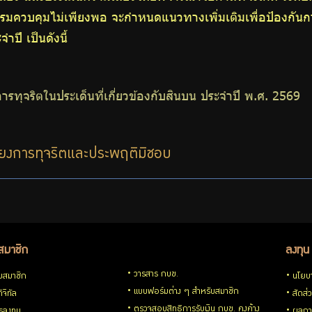
กรรมควบคุมไม่เพียงพอ จะกำหนดแนวทางเพิ่มเติมเพื่อป้องกั
ปี เป็นดังนี้
ารทุจริตในประเด็นที่เกี่ยวข้องกับสินบน ประจำปี พ.ศ. 2569
่ยงการทุจริตและประพฤติมิชอบ
สมาชิก
ลงทุน
วารสาร กบข.
ับสมาชิก
นโยบ
แบบฟอร์มต่าง ๆ สำหรับสมาชิก
ิจิทัล
สัดส่
ตรวจสอบสิทธิการรับเงิน กบข. คงค้าง
รลงทุน
ผลกา