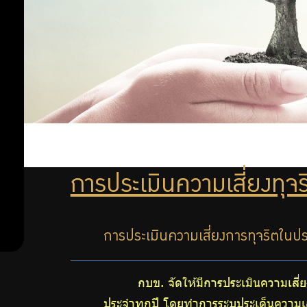
ลงทุน
เสี่ยง
อย่าง
ทุจริต
เพื่อ
รับ
ป้องกัน
การ
ผิด
ทุจริต
ชอบ
แผน
ป้องกัน
การ
การประเมินความเสี่ยงทุจร
การ
ทุจริต
ดำเนิน
การประเมินความเสี่ยงการทุจริตในประเ
การ
กบข. จัดให้มีการประเมินความเส
ต่อ
ประจำทุกปี โดยทำการระบุประเด็นความเ