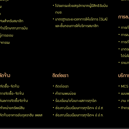
โปรแกรมช่วยสรุปทายาทผู้มีสิทธิรับเงิน
่ม
กบข.
อ
การลง
มาตรฐานระยะเวลาการให้บริการ (SLA)
ิเศษสำหรับสมาชิก
และขั้นตอนการให้บริการสมาชิก
การกำ
้คำปรึกษาทางการเงิน
การลง
้คู่การออม
การดำ
กิจกรรม
มาตรก
โปร่ง
รายงา
จัดจ้าง
ติดต่อเรา
บริการ
ัดซื้อ-จัดจ้าง
ติดต่อเรา
MCS
ารจัดซื้อ-จัดจ้าง
คำถามพบบ่อย
แบบฟ
ห์ผลการจัดซื้อจัดจ้าง
ร้องเรียน/แจ้งเบาะแสการทุจริต
งาน 
จำหน่ายทรัพย์สิน
ช่องทางร้องเรียนการทุจริตฯ ป.ป.ช.
กิจกร
อ-จัดจ้างอาคารอับดุลราฮิม เพลส
ช่องทางร้องเรียนการทุจริตฯ ป.ป.ท.