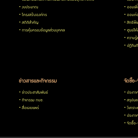
โปร่งใส
งบประมาณ
ออมเพิ
โครงสร้างองค์กร
ออมต่
และ
สถิติสำคัญ
สิทธิพ
การคุ้มครองข้อมูลส่วนบุคคล
ศูนย์ให
ป้องกัน
ความรู
ปฏิทิน
การ
ทุจริต
ข่าวสารและกิจกรรม
จัดซื้อ-
การ
ข่าวประชาสัมพันธ์
ประกาศจ
กิจกรรม กบข.
สรุปผลก
ประเมิน
สื่อเผยแพร่
วิเคราะ
ประกาศ
ITA
จัดซื้