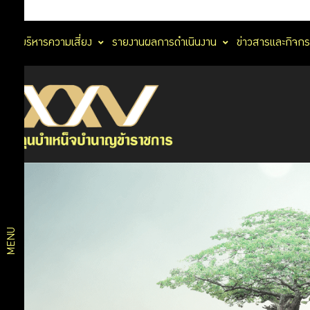
การบริหารความเสี่ยง
รายงานผลการดำเนินงาน
ข่าวสารและกิจก
นโยบาย
No Gift
นโยบาย
Policy
การ
นโยบาย
ต่อต้าน
กำกับ
การ
ทุจริต
ดูแล
และ
กิจการ
ประพฤติ
MENU
มิชอบ
การ
การ
ประเมิน
ความ