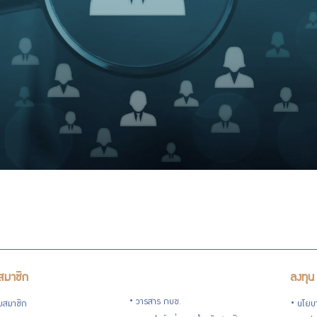
สมาชิก
ลงทุน
วารสาร กบข.
ับสมาชิก
นโยบ