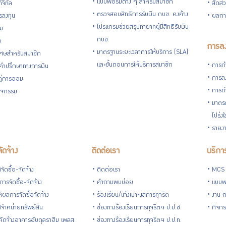
แบบฟอร์มต่าง ๆ สำหรับสมาชิก
ิจิทัล
สัดส่
ตรวจสอบสิทธิการรับเงิน กบข. คงค้าง
รลงทุน
ผลกา
โปรแกรมช่วยสรุปทายาทผู้มีสิทธิรับเงิน
่ม
กบข.
อ
การลง
มาตรฐานระยะเวลาการให้บริการ (SLA)
ิเศษสำหรับสมาชิก
และขั้นตอนการให้บริการสมาชิก
การกำ
้คำปรึกษาทางการเงิน
การลง
้คู่การออม
การดำ
กิจกรรม
มาตรก
โปร่ง
รายงา
จัดจ้าง
ติดต่อเรา
บริการ
ัดซื้อ-จัดจ้าง
ติดต่อเรา
MCS
ารจัดซื้อ-จัดจ้าง
คำถามพบบ่อย
แบบฟ
ห์ผลการจัดซื้อจัดจ้าง
ร้องเรียน/แจ้งเบาะแสการทุจริต
งาน 
จำหน่ายทรัพย์สิน
ช่องทางร้องเรียนการทุจริตฯ ป.ป.ช.
กิจกร
อ-จัดจ้างอาคารอับดุลราฮิม เพลส
ช่องทางร้องเรียนการทุจริตฯ ป.ป.ท.