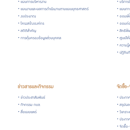
แผนการบริหารงาน
บริการด
แผนงานและผลการดำเนินงานตามแผนยุทธศาสตร์
แผนกา
งบประมาณ
ออมเพิ
โครงสร้างองค์กร
ออมต่
สถิติสำคัญ
สิทธิพ
การคุ้มครองข้อมูลส่วนบุคคล
ศูนย์ให
ความรู
ปฏิทิน
ข่าวสารและกิจกรรม
จัดซื้อ-
ข่าวประชาสัมพันธ์
ประกาศจ
กิจกรรม กบข.
สรุปผลก
สื่อเผยแพร่
วิเคราะ
ประกาศ
จัดซื้