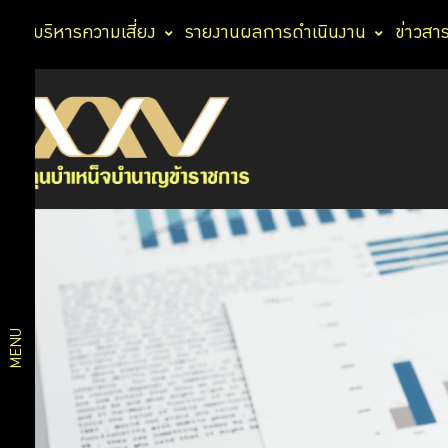
การบริหารความเสี่ยง
รายงานผลการดำเนินงาน
ข่าวสา
ประวัติกองทุน
เกี่ยว
ตรา
สัญลักษณ์
กับ
วิสัยทัศน์
กบข.
แผนการ
บริหารงาน
แผนงาน
และผลการ
โครงสร้าง
MENU
ดำเนินงาน
องค์กร
ตามแผน
ยุทธศาสตร์
สถิติ
งบ