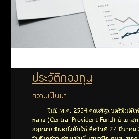
ประมาณ
สำคัญ
กฎหมายที่
เกี่ยวข้อง
นโยบายการ
บริหารจัดการ
ข้อมูล
การคุ้มครอง
ประวัติกองทุน
ข้อมูลส่วน
บุคคล
ความเป็นมา
ในปี พ.ศ. 2534 คณะรัฐมนตรีมีมติ
กลาง (Central Provident Fund) นำมาสู่ก
กฎหมายมีผลบังคับใช้ คือวันที่ 27 มีนาคม
วันดังกล่าว ต้องเข้าเป็นสมาชิก กบข. ท