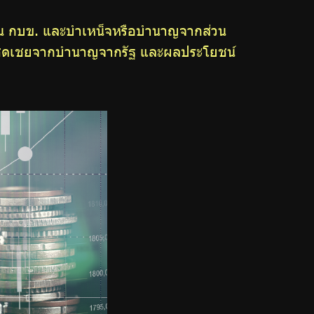
ก้อน กบข. และบำเหน็จหรือบำนาญจากส่วน
งินชดเชยจากบำนาญจากรัฐ และผลประโยชน์