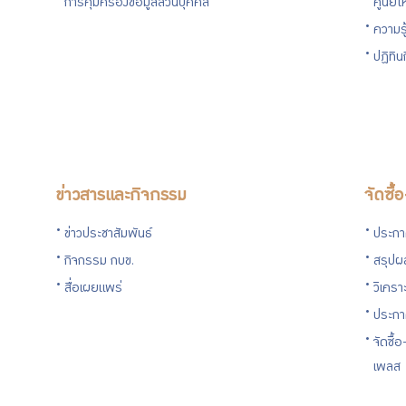
การคุ้มครองข้อมูลส่วนบุคคล
ศูนย์ใ
ความร
ปฏิทิ
ข่าวสารและกิจกรรม
จัดซื้
ข่าวประชาสัมพันธ์
ประกาศ
กิจกรรม กบข.
สรุปผล
สื่อเผยแพร่
วิเครา
ประกา
จัดซื้
เพลส