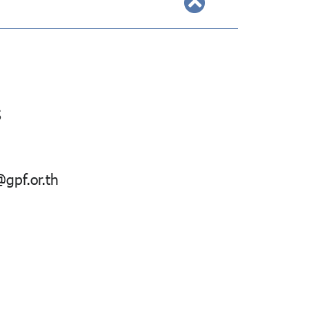
S
gpf.or.th