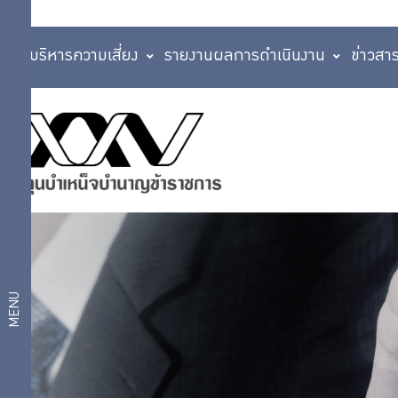
การบริหารความเสี่ยง
รายงานผลการดำเนินงาน
ข่าวสา
ติดต่อ
ติดต่อ
เรา
สอบถาม
เรา
ร้อง
เรียน/
คำถาม
แจ้ง
เบาะแส
พบ
ทุจริต
บ่อย
ร้องเรียน
MENU
การ
บริการ