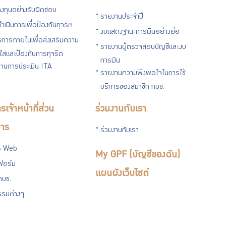
งทุนอย่างรับผิดชอบ
รายงานประจำปี
ำเนินการเพื่อป้องกันทุจริต
งบแสดงฐานะการเงินอย่างย่อ
การภายในเพื่อส่งเสริมความ
รายงานผู้ตรวจสอบบัญชีและงบ
งใสและป้องกันการทุจริต
การเงิน
านการประเมิน ITA
รายงานความพึงพอใจในการใช้
บริการของสมาชิก กบข.
รเจ้าหน้าที่ส่วน
ร่วมงานกับเรา
าร
ร่วมงานกับเรา
 Web
My GPF (บัญชีของฉัน)
ฟอร์ม
แผนผังเว็บไซต์
กบข.
รรมต่างๆ