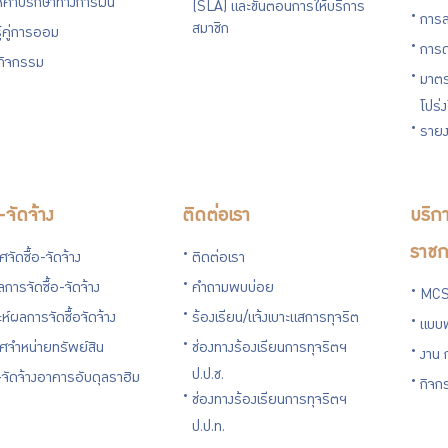
ห้คำปรึกษาทางการเงิน
(SLA) และขั้นตอนการให้บริการ
การล
สมาชิก
ู้คู่การออม
การด
นกิจกรรม
มาตร
โปร่
รายง
อ-จัดจ้าง
ติดต่อเรา
บริกา
ราชก
จัดซื้อ-จัดจ้าง
ติดต่อเรา
การจัดซื้อ-จัดจ้าง
คำถามพบบ่อย
MCS
ะห์ผลการจัดซื้อจัดจ้าง
ร้องเรียน/แจ้งเบาะแสการทุจริต
แบบ
ศจำหน่ายทรัพย์สิน
ช่องทางร้องเรียนการทุจริตฯ
งาน 
ป.ป.ช.
อ-จัดจ้างอาคารอับดุลราฮิม
กิจก
ช่องทางร้องเรียนการทุจริตฯ
ป.ป.ท.