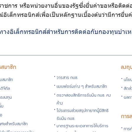
าชการ หรือหน่วยงานอื่นของรัฐซึ่งยื่นคำขอหรือติด
อิเล็กทรอนิกส์เพื่อเป็นหลักฐานเบื้องต้นว่ามีการยื่
งทางอิเล็กทรอนิกส์สำหรับการติดต่อกับกองทุนบำ
รสมาชิก
ลงทุ
วารสาร กบข.
กับสมาชิก
นโยบ
แบบฟอร์มต่าง ๆ สำหรับสมาชิก
ดิจิทัล
สัดส
ตรวจสอบสิทธิการรับเงิน กบข. คง
รลงทุน
ผลกา
ค้าง
ิ่ม
โปรแกรมช่วยสรุปทายาทผู้มีสิทธิ
่อ
การล
รับเงิน กบข.
ิเศษสำหรับสมาชิก
มาตรฐานระยะเวลาการให้บริการ
การก