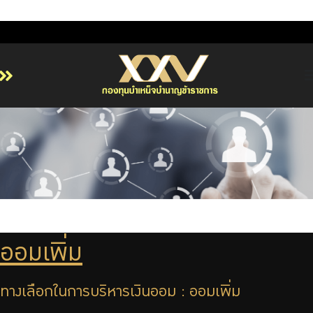
หน้าหลัก
เกี่ยวกับ กบข.
บริการสมาชิก
ลงทุน
การลงทุนอย่างรับผิดชอบ
การบริหารความเสี่ยง
ออมเพิ่ม
รายงานผลการดำเนินงาน
ข่าวสารและกิจกรรม
ทางเลือกในการบริหารเงินออม : ออมเพิ่ม
จัดซื้อจัดจ้าง