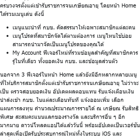
จัดซื้อจัดจ้าง
ครบวงจรตั้งแต่เข้ารับราชการจนเกษียณอายุ โดยหน้า Home
ได้รวมเมนูเด่น ดังนี้
บริการเจ้าหน้าที่ส่วนราชการ
เมนูแนะนำที่ กบข. คัดสรรมาให้เฉพาะสมาชิกแต่ละคน
ร่วมงานกับเรา
เมนูโปรดที่สมาชิกจัดได้ตามต้องการ เมนูไหนใช้บ่อย
ติดต่อเรา
สามารถนำมาจัดเป็นเมนูโปรดของคุณได้
My Account ฟีเจอร์ใหม่ที่รวมข้อมูลสำคัญที่สมาชิกควร
รู้ในที่เดียว ทั้งยอดเงิน กบข. และข้อมูลส่วนตัว
นอกจาก 3 ฟีเจอร์ในหน้า Home แล้วยังมีอีกหลากหลายเมนู
ไทย
|
Eng
ที่ให้บริการสมาชิกตั้งแต่เข้ารับราชการจนเกษียณอายุ ไม่ว่าจะ
เป็น ตรวจสอบยอดเงิน อัปเดตผลตอบแทน รับแจ้งเตือนเงิน
นำส่งเข้า กบข. ในแต่ละเดือนทันที แจ้งออมเพิ่ม เลือก
แผนการลงทุน คำนวณประมาณการรายได้ ณ เกษียณ รับสิทธิ
พิเศษ สะสมคะแนนแลกของรางวัล และบริการอื่น ๆ อีก
มากมาย ดาวน์โหลดแอปได้แล้ววันนี้ พร้อมอัปเดตเป็นเวอร์ชัน
ล่าสุดเพื่อเปิดรับประสบการณ์ใหม่ทั้งในระบบ iOS และ