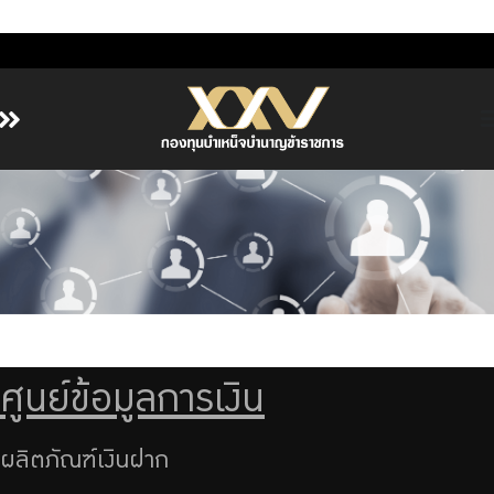
หน้าหลัก
เกี่ยวกับ กบข.
บริการสมาชิก
ลงทุน
การลงทุนอย่างรับผิดชอบ
การบริหารความเสี่ยง
ศูนย์ข้อมูลการเงิน
รายงานผลการดำเนินงาน
ข่าวสารและกิจกรรม
ผลิตภัณฑ์เงินฝาก
จัดซื้อจัดจ้าง