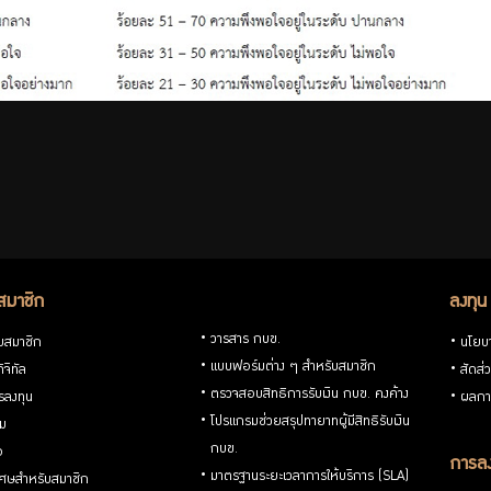
สมาชิก
ลงทุน
วารสาร กบข.
ับสมาชิก
นโยบ
แบบฟอร์มต่าง ๆ สำหรับสมาชิก
ิจิทัล
สัดส่
ตรวจสอบสิทธิการรับเงิน กบข. คงค้าง
รลงทุน
ผลกา
โปรแกรมช่วยสรุปทายาทผู้มีสิทธิรับเงิน
่ม
กบข.
อ
การลง
มาตรฐานระยะเวลาการให้บริการ (SLA)
ิเศษสำหรับสมาชิก