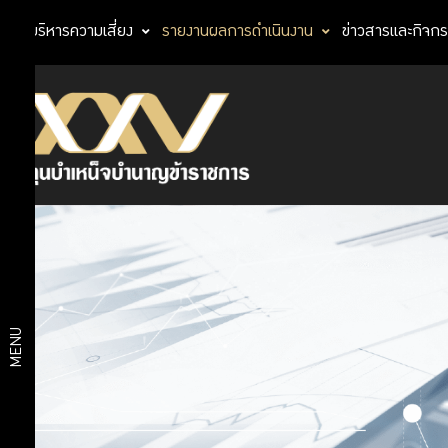
การบริหารความเสี่ยง
รายงานผลการดำเนินงาน
ข่าวสารและกิจก
รายงาน
ความ
รายงาน
พึง
ประจำปี
พอใจ
ในการ
ใช้
บริการ
งบ
ของ
สมาชิก
แสดง
MENU
กบข.
ฐานะ
การ