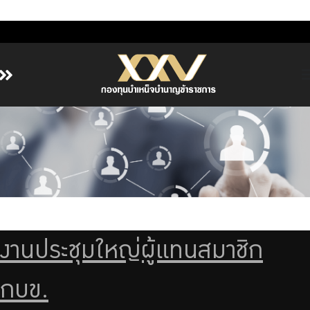
หน้าหลัก
เกี่ยวกับ กบข.
บริการสมาชิก
ลงทุน
การลงทุนอย่างรับผิดชอบ
การบริหารความเสี่ยง
งานประชุมใหญ่ผู้แทนสมาชิก
รายงานผลการดำเนินงาน
ข่าวสารและกิจกรรม
กบข.
จัดซื้อจัดจ้าง