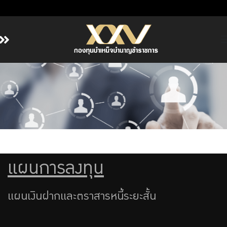
หน้าหลัก
เกี่ยวกับ กบข.
บริการสมาชิก
ลงทุน
การลงทุนอย่างรับผิดชอบ
การบริหารความเสี่ยง
แผนการลงทุน
รายงานผลการดำเนินงาน
ข่าวสารและกิจกรรม
แผนเงินฝากและตราสารหนี้ระยะสั้น
จัดซื้อจัดจ้าง
บริการเจ้าหน้าที่ส่วนราชการ