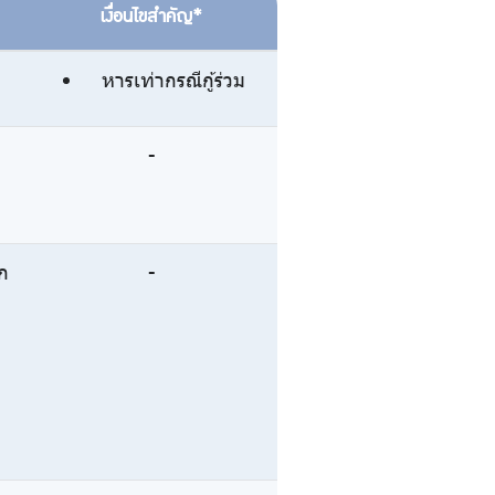
เงื่อนไขสำคัญ*
หารเท่ากรณีกู้ร่วม
-
ัก
-