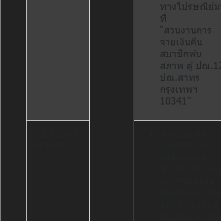
ทางไปรษณีย์ม
ที่
“ส่วนงานการ
จ่ายเงินคืน
สมาชิกพ้น
สภาพ ตู้ ปณ.1
ปณ.สาทร
กรุงเทพฯ
10341”
3.1.2 บัญชี
ส่งแบบแจ้ง
ธนาคาร
ความประสงค์
เปลี่ยนแปลง
ข้อมูลให้กองทุ
บริหารต่อหรือ
ขอทยอยรับเงิ
และสำเนาสมุด
บัญชีธนาคารที่