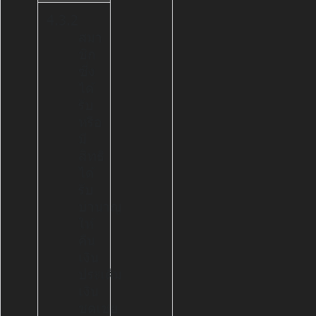
4.3.2
สมา
ชิก
ซี่ง
ได้
รับ
หรือ
มี
สิทธิ
ได้
รับ
บำนาญ
ให้
คืน
เงิน
ประเดิม
เงิน
ชดเชย