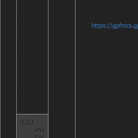
ข้อมูล
ตรวจสอบจากเอก
การกลับ
ระบบ MCS-WEB 
เข้ารับ
กบข.
ราชการ
https://gpfmcs.gp
ใหม่
พร้อม
เอกสาร
หลักฐาน
และ
ดำเนิน
การตาม
ความ
ประสงค์
ของ
สมาชิก
4.3.1
แจ้ง
ราย