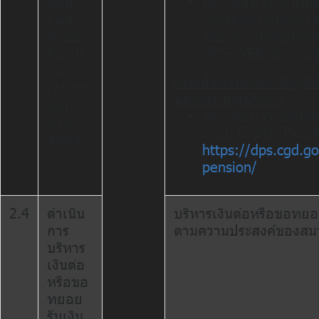
สอบ
ตรวจสอบจากแบบคำ
แบบ
และเอกสารหลักฐาน
คำขอ
สอบจากไฟล์เอกสา
รับเงิน
MCS-WEB ของ กบ
และ
กรณียื่นผ่านระบบ Digita
เอกสาร
ของกรมบัญชีกลาง
หลัก
ตรวจสอบจากข้อมูลที
ฐาน/
ระบบ Digital Pens
ข้อมูล
https://dps.cgd.go.
pension/
2.4
ดำเนิน
บริหารเงินต่อหรือขอทยอย
การ
ตามความประสงค์ของสม
บริหาร
เงินต่อ
หรือขอ
ทยอย
รับเงิน