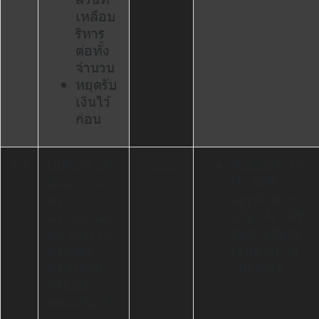
เหลือบ
ริหาร
ต่อทั้ง
จำนวน
หยุดรับ
เงินไว้
ก่อน
3.3
เปลี่ยนแปลง
กบข.
รับข้อมูลจาก
ข้อมูลตาม
My GPF
ความ
Application
ประสงค์ของ
หรือ My GPF
ผู้แจ้งความ
Web หรือรับ
ประสงค์
เอกสารทาง
บริหารต่อ
ไปรษณีย์
หรือขอ
ทยอยรับเงิน