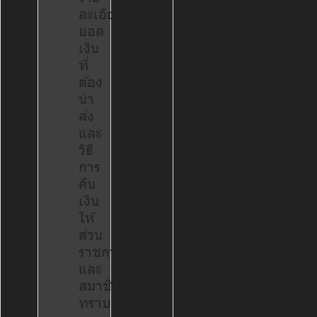
ละเอียด
ยอด
เงิน
ที่
ต้อง
นำ
ส่ง
และ
วิธี
การ
คืน
เงิน
ให้
ส่วน
ราชการ
และ
สมาชิก
ทราบ