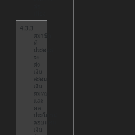
ต่อ
เนื่อง
4.3.3
สมาชิก
ที่
ประสงค์
จะ
ส่ง
เงิน
สะสม
เงิน
สมทบ
และ
ผล
ประโยชน์
ตอบแทน
เงิน