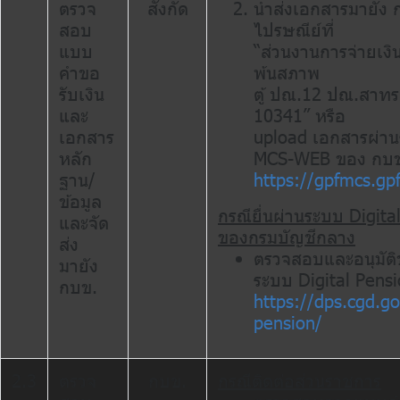
ตรวจ
สังกัด
นำส่งเอกสารมายัง 
สอบ
ไปรษณีย์ที่
แบบ
“ส่วนงานการจ่ายเงิ
คำขอ
พ้นสภาพ
รับเงิน
ตู้ ปณ.12 ปณ.สาทร
และ
10341” หรือ
เอกสาร
upload เอกสารผ่า
หลัก
MCS-WEB ของ กบ
ฐาน/
https://gpfmcs.gpf
ข้อมูล
กรณียื่นผ่านระบบ Digita
และจัด
ของกรมบัญชีกลาง
ส่ง
ตรวจสอบและอนุมัติข
มายัง
ระบบ Digital Pens
กบข.
https://dps.cgd.go.
pension/
2.3
ตรวจ
กบข.
กรณีติดต่อส่วนราชการ