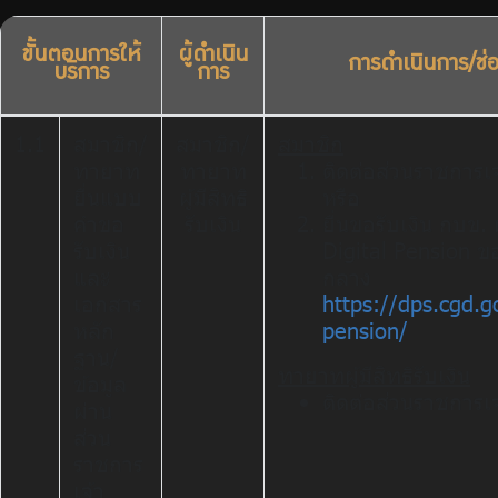
จัดซื้อจัดจ้าง
บริการเจ้าหน้าที่ส่วนราชการ
ขั้นตอนการให้
ผู้ดำเนิน
การดำเนินการ/ช่
บริการ
การ
ร่วมงานกับเรา
ติดต่อเรา
1.1
สมาชิก/
สมาชิก/
สมาชิก
ทายาท
ทายาท
ติดต่อส่วนราชการเจ
ยื่นแบบ
ผู้มีสิทธิ
หรือ
คำขอ
รับเงิน
ยื่นขอรับเงิน กบข.
รับเงิน
Digital Pension ข
และ
กลาง
ไทย
|
Eng
เอกสาร
https://dps.cgd.go
หลัก
pension/
ฐาน/
ทายาทผู้มีสิทธิรับเงิน
ข้อมูล
ติดต่อส่วนราชการเจ
ผ่าน
ส่วน
ราชการ
เจ้า