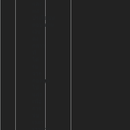
และ
ผล
ประโยชน์
ตอบแทน
เงิน
ดัง
กล่าว
ที่
ได้
รับ
จาก
กองทุน
ไป
แล้ว
เพื่อ
การ
นับ
เวลา
ราชการ