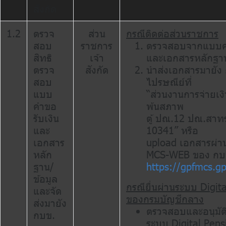
สังกัด
1.2
ตรวจ
ส่วน
กรณีติดต่อส่วนราชการ
สอบ
ราชการ
ตรวจสอบจากแบบคำ
สิทธิ
เจ้า
และเอกสารหลักฐา
ตรวจ
สังกัด
นำส่งเอกสารมายัง
สอบ
ไปรษณีย์ที่
แบบ
“ส่วนงานการจ่ายเง
คำขอ
พ้นสภาพ
รับเงิน
ตู้ ปณ.12 ปณ.สาท
และ
10341” หรือ
เอกสาร
upload เอกสารผ่า
หลัก
MCS-WEB ของ กบ
ฐาน/
https://gpfmcs.gpf
ข้อมูล
กรณียื่นผ่านระบบ Digit
และจัด
ของกรมบัญชีกลาง
ส่งมายัง
ตรวจสอบและอนุมัติ
กบข.
ระบบ Digital Pens