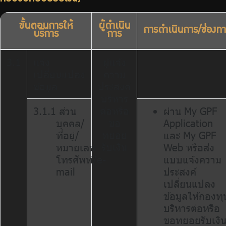
ขั้นตอนการให้
ผู้ดำเนิน
การดำเนินการ/ช่องทา
บริการ
การ
3.1
แจ้ง
ผู้แจ้ง
เปลี่ยนแปลง
ความ
ข้อมูล
ประสงค์
บริหาร
ต่อหรือ
3.1.1 ส่วน
ผ่าน My GPF
ขอ
บุคคล/
Application
ทยอย
ที่อยู่/
และ My GPF
รับเงิน
หมายเลข
Web หรือส่ง
โทรศัพท์/e-
แบบแจ้งความ
mail
ประสงค์
เปลี่ยนแปลง
ข้อมูลให้กองทุ
บริหารต่อหรือ
ขอทยอยรับเงิ