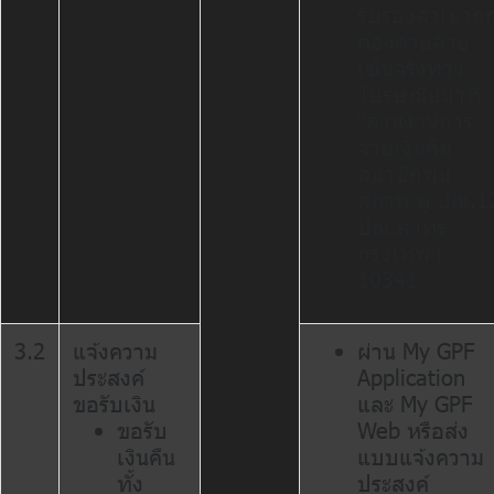
รับรองสำเนาถู
ต้องด้วยลาย
เซ็นจริงทาง
ไปรษณีย์มาที่
“ส่วนงานการ
จ่ายเงินคืน
สมาชิกพ้น
สภาพ ตู้ ปณ.1
ปณ.สาทร
กรุงเทพฯ
10341”
3.2
แจ้งความ
ผ่าน My GPF
ประสงค์
Application
ขอรับเงิน
และ My GPF
ขอรับ
Web หรือส่ง
เงินคืน
แบบแจ้งความ
ทั้ง
ประสงค์