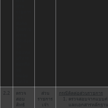
ผ่าน
ส่วน
ราชการ
เจ้า
สังกัด
โดยระบุ
ความ
ประสงค์
ให้
กองทุน
บริหาร
ต่อหรือ
ขอ
ทยอย
รับเงิน
2.2
ตรวจ
ส่วน
กรณีติดต่อส่วนราชการ
สอบ
ราชการ
ตรวจสอบจากแบบคำ
สิทธิ
เจ้า
และเอกสารหลักฐา