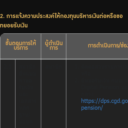
2. การแจ้งความประสงค์ให้กองทุนบริหารเงินต่อหรือขอ
ทยอยรับเงิน
ขั้นตอนการให้
ผู้ดำเนิน
การดำเนินการ/ช่อ
บริการ
การ
2.1
สมาชิก
สมาชิก
ติดต่อส่วนราชการเจ้
ยื่นแบบ
หรือ
คำขอ
ยื่นขอรับเงิน กบข. 
รับเงิน
Digital Pension ข
และ
กลาง
เอกสาร
https://dps.cgd.go.
หลัก
pension/
ฐาน/
ข้อมูล