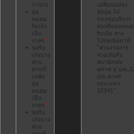
จำนวน
เปลี่ยนแปลง
ขอ
ข้อมูล ให้
ทยอย
กองทุนบริหาร
รับเงิน
ต่อหรือขอทยอ
เป็น
รับเงิน ทาง
งวดๆ
*
ไปรษณีย์มาที่
ขอรับ
“ส่วนงานการ
เงินบาง
จ่ายเงินคืน
ส่วน
สมาชิกพ้น
ส่วนที่
สภาพ ตู้ ปณ.1
เหลือ
ปณ.สาทร
ขอ
กรุงเทพฯ
ทยอย
10341”
เป็น
งวดๆ
*
ขอรับ
เงินบาง
ส่วน
ส่วนที่