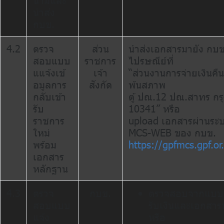
นามและ
นำส่ง
กบข.
4.2
ตรวจ
ส่วน
นำส่งเอกสารมายัง กบ
สอบแบบ
ราชการ
ไปรษณีย์ที่
แแจ้งเข้
เจ้า
“ส่วนงานการจ่ายเงินคื
อมูลการ
สังกัด
พ้นสภาพ
กลับเข้า
ตู้ ปณ.12 ปณ.สาทร กร
รับ
10341” หรือ
ราชการ
upload เอกสารผ่านระ
ใหม่
MCS-WEB ของ กบข.
พร้อม
https://gpfmcs.gpf.or.
เอกสาร
หลักฐาน
4.3
ตรวจ
กบข.
ตรวจสอบจากแบบ
สอบแบบ
รับเงินและเอกสาร
แจ้ง
หรือ