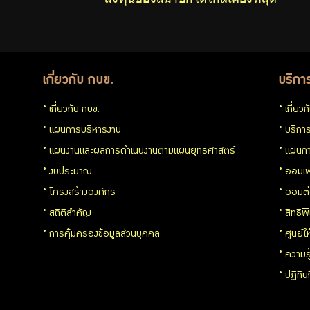
กบข.
เกี่ยวกับ กบข.
บริกา
แบบ
เกี่ยวกับ กบข.
เกี่ยว
ฟอร์ม
แผนการบริหารงาน
บริการ
แผนงานและผลการดำเนินงานตามแผนยุทธศาสตร์
แผนกา
ต่างๆ
งบประมาณ
ออมเพ
โครงสร้างองค์กร
ออมต
สถิติสำคัญ
สิทธิพ
การคุ้มครองข้อมูลส่วนบุคคล
ศูนย์ใ
คู่มือหรือ
ความร
มาตรฐาน
ปฏิทิ