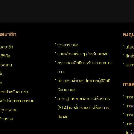
รสมาชิก
ลงทุ
วารสาร กบข.
กับสมาชิก
นโยบ
แบบฟอร์มต่าง ๆ สำหรับสมาชิก
ดิจิทัล
สัดส
ตรวจสอบสิทธิการรับเงิน กบข. คง
รลงทุน
ผลกา
ค้าง
ิ่ม
โปรแกรมช่วยสรุปทายาทผู้มีสิทธิ
่อ
การล
รับเงิน กบข.
ิเศษสำหรับสมาชิก
การก
มาตรฐานระยะเวลาการให้บริการ
ห้คำปรึกษาทางการเงิน
การล
(SLA) และขั้นตอนการให้บริการ
ู้คู่การออม
การด
สมาชิก
นกิจกรรม
มาตร
โปร่