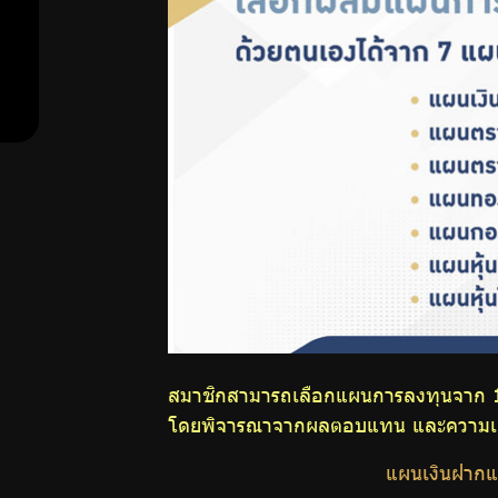
แผนหุ้นไทย
สำหรับ
การผสม
แผนการลงทุน
สมาชิก
ด้วยตนเอง
ศูนย์ให้
คำ
ปรึกษา
ทางการ
สมาชิกสามารถเลือกแผนการลงทุนจาก 11
โดยพิจารณาจากผลตอบแทน และความเสี่ย
เงิน
แผนเงินฝากแล