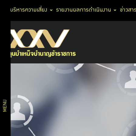
การบริหารความเสี่ยง
รายงานผลการดำเนินงาน
ข่าวสา
บริการ
แผนการลงทุน
แผนสมดุลตาม
สมาชิก
อายุ
แผนเกษียณ
สบายใจ 2569
บริการ
แผนเงินฝากและ
ตราสารหนี้ระยะ
ดิจิทัล
สั้น
MENU
แผนตราสารหนี้
แผนกองทุนรวม
แผนการ
วายุภักษ์
แผนตราสารหนี้