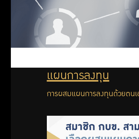
ลงทุน
ต่างประเทศ
แผนทองคำ
ออม
แผนเชิงรุก 35
เพิ่ม
แผนลงทุนพื้น
ฐานทั่วไป
แผนการลงทุน
ออม
ตามหลักชะรีอะฮ์
แผนการลงทุน
แผนเชิงรุก 65
ต่อ
แผนกองทุน
การผสมแผนการลงทุนด้วยตนเ
อสังหาริมทรัพย์
ไทย
สิทธิ
แผนหุ้นต่าง
ประเทศ
พิเศษ