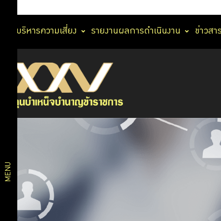
การบริหารความเสี่ยง
รายงานผลการดำเนินงาน
ข่าวสา
แผนการลงทุน
บริการ
แผนสมดุลตาม
อายุ
สมาชิก
แผนเกษียณ
สบายใจ 2569
แผนเงินฝากและ
บริการ
ตราสารหนี้ระยะ
ดิจิทัล
สั้น
แผนตราสารหนี้
MENU
แผนกองทุนรวม
แผนการ
วายุภักษ์
แผนตราสารหนี้
ลงทุน