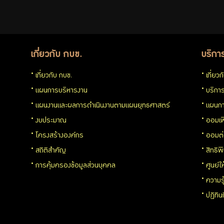
เกี่ยวกับ กบข.
บริกา
เกี่ยวกับ กบข.
เกี่ยว
แผนการบริหารงาน
บริการ
แผนงานและผลการดำเนินงานตามแผนยุทธศาสตร์
แผนกา
งบประมาณ
ออมเพ
โครงสร้างองค์กร
ออมต
สถิติสำคัญ
สิทธิพ
การคุ้มครองข้อมูลส่วนบุคคล
ศูนย์ใ
ความร
ปฏิทิ