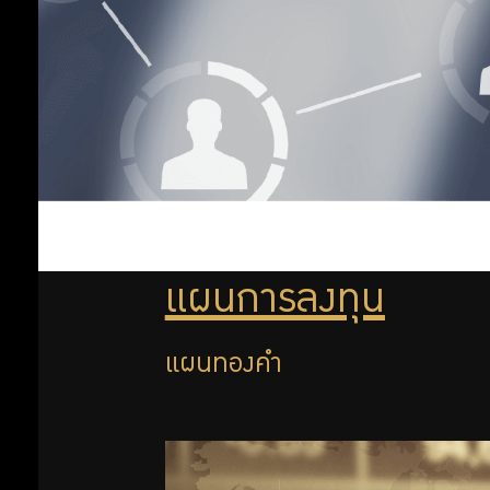
ต่างประเทศ
แผนทองคำ
ออม
แผนเชิงรุก 35
เพิ่ม
แผนลงทุนพื้น
ฐานทั่วไป
แผนการลงทุน
ออม
ตามหลักชะรีอะฮ์
แผนเชิงรุก 65
ต่อ
แผนกองทุน
แผนการลงทุน
อสังหาริมทรัพย์
สิทธิ
ไทย
แผนทองคำ
แผนหุ้นต่าง
พิเศษ
ประเทศ
สำหรับ
แผนหุ้นไทย