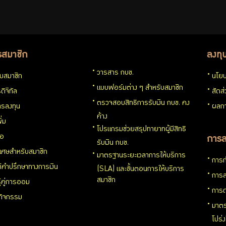
รสมาชิก
ลงทุ
วารสาร กบข.
กับสมาชิก
นโยบ
แบบฟอร์มต่าง ๆ สำหรับสมาชิก
ดิจิทัล
สัดส
ตรวจสอบสิทธิการรับเงิน กบข. คง
รลงทุน
ผลกา
ค้าง
ิ่ม
โปรแกรมช่วยสรุปทายาทผู้มีสิทธิ
่อ
การล
รับเงิน กบข.
ิเศษสำหรับสมาชิก
มาตรฐานระยะเวลาการให้บริการ
การก
ห้คำปรึกษาทางการเงิน
(SLA) และขั้นตอนการให้บริการ
การล
สมาชิก
ู้คู่การออม
การด
นกิจกรรม
มาตร
โปร่