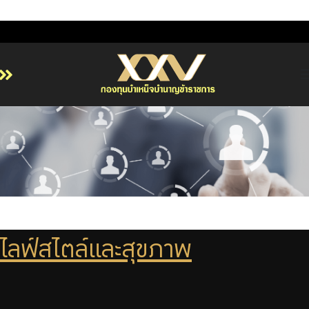
หน้าหลัก
เกี่ยวกับ กบข.
บริการสมาชิก
ลงทุน
การลงทุนอย่างรับผิดชอบ
การบริหารความเสี่ยง
ไลฟ์สไตล์และสุขภาพ
รายงานผลการดำเนินงาน
ข่าวสารและกิจกรรม
Previous
Next
จัดซื้อจัดจ้าง