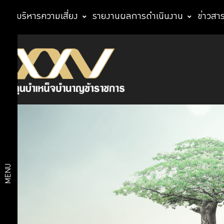
การบริหารความเสี่ยง
รายงานผลการดำเนินงาน
ข่าวสา
นโยบาย
นโยบาย
การ
การ
กำกับ
ดูแล
กำกับ
กิจการ
ดูแล
นโยบาย
ธรรมาภิ
กิจการ
บาลด้าน
MENU
สมาชิก
นโยบาย
การ
ธรรมาภิ
ลงทุน
บาลการ