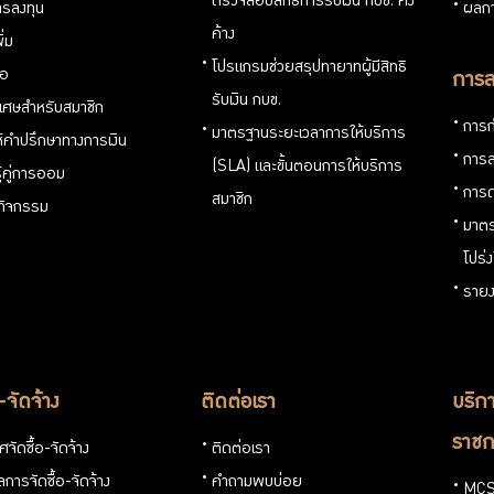
ตรวจสอบสิทธิการรับเงิน กบข. คง
รลงทุน
ผลกา
ค้าง
ิ่ม
โปรแกรมช่วยสรุปทายาทผู้มีสิทธิ
่อ
การล
รับเงิน กบข.
ิเศษสำหรับสมาชิก
การก
มาตรฐานระยะเวลาการให้บริการ
ห้คำปรึกษาทางการเงิน
การล
(SLA) และขั้นตอนการให้บริการ
ู้คู่การออม
การด
สมาชิก
นกิจกรรม
มาตร
โปร่
รายง
อ-จัดจ้าง
ติดต่อเรา
บริกา
ราชก
จัดซื้อ-จัดจ้าง
ติดต่อเรา
การจัดซื้อ-จัดจ้าง
คำถามพบบ่อย
MCS