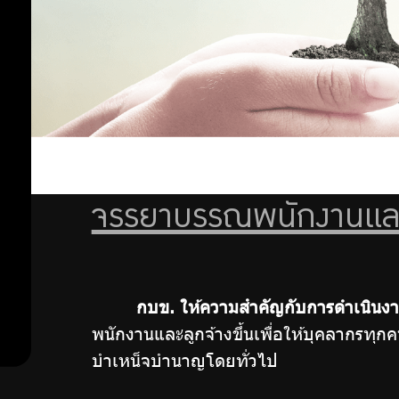
ลงทุน
อย่าง
นโยบาย
รับ
สิทธิ
มนุษยชน
ผิด
จรรยา
ชอบ
บรรณ
พนักงาน
จรรยาบรรณพนักงานและ
และ
ลูกจ้าง
การ
การ
กบข. ให้ความสำคัญกับการดำเนินงา
ดำเนิน
ตรวจ
พนักงานและลูกจ้างขึ้นเพื่อให้บุคลากร
สอบ
บำเหน็จบำนาญโดยทั่วไป
การ
ภายใน