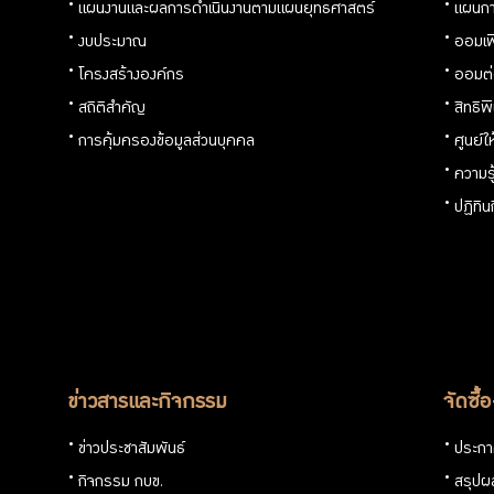
แผนงานและผลการดำเนินงานตามแผนยุทธศาสตร์
แผนกา
ความ
งบประมาณ
ออมเพ
โปร่งใส
โครงสร้างองค์กร
ออมต
สถิติสำคัญ
สิทธิพ
และ
การคุ้มครองข้อมูลส่วนบุคคล
ศูนย์ใ
ความร
ป้องกัน
ปฏิทิ
การ
ทุจริต
การ
ข่าวสารและกิจกรรม
จัดซื้
ประเมิน
ข่าวประชาสัมพันธ์
ประกาศ
ITA
กิจกรรม กบข.
สรุปผล