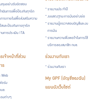
งทุนอย่างรับผิดชอบ
รายงานประจำปี
ำเนินการเพื่อป้องกันทุจริต
งบแสดงฐานะการเงินอย่างย่อ
การภายในเพื่อส่งเสริมความ
รายงานผู้ตรวจสอบบัญชีและงบ
งใสและป้องกันการทุจริต
การเงิน
านการประเมิน ITA
รายงานความพึงพอใจในการใช้
บริการของสมาชิก กบข.
รเจ้าหน้าที่ส่วน
ร่วมงานกับเรา
าร
ร่วมงานกับเรา
 Web
My GPF (บัญชีของฉัน)
ฟอร์ม
แผนผังเว็บไซต์
กบข.
รรมต่างๆ