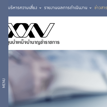
การบริหารความเสี่ยง
รายงานผลการดำเนินงาน
ข่าวสา
ข่าวสาร
ข่าวสารและ
กิจกรรม
และ
ข่าว
ประชาสัมพันธ์
กิจกรรม
กิจกรรม
กบข.
สื่อเผยแพร่
MENU