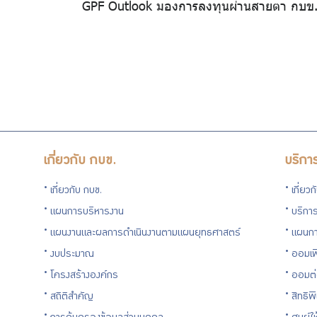
GPF Outlook มองการลงทุนผ่านสายตา กบข
เกี่ยวกับ กบข.
บริกา
เกี่ยวกับ กบข.
เกี่ยว
แผนการบริหารงาน
บริการ
แผนงานและผลการดำเนินงานตามแผนยุทธศาสตร์
แผนกา
งบประมาณ
ออมเพ
โครงสร้างองค์กร
ออมต
สถิติสำคัญ
สิทธิพ