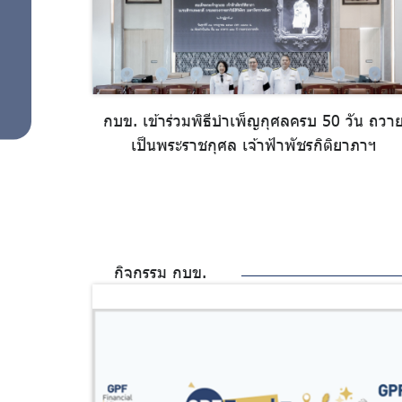
กบข. เข้าร่วมพิธีบำเพ็ญกุศลครบ 50 วัน ถวา
เป็นพระราชกุศล เจ้าฟ้าพัชรกิติยาภาฯ
กิจกรรม กบข.