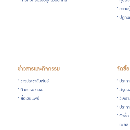
การคุ้มครองข้อมูลส่วนบุคคล
ศูนย์ใ
ความร
ปฏิทิ
ข่าวสารและกิจกรรม
จัดซื้
ข่าวประชาสัมพันธ์
ประกาศ
กิจกรรม กบข.
สรุปผล
สื่อเผยแพร่
วิเครา
ประกา
จัดซื้
เพลส