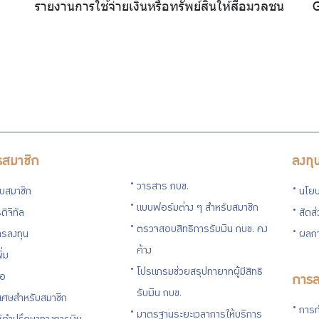
.
รายงานการใช้จ่ายเงินหรือทรัพย์สินให้สื่อมวลชน
G
รสมาชิก
ลงทุ
วารสาร กบข.
กับสมาชิก
นโยบ
แบบฟอร์มต่าง ๆ สำหรับสมาชิก
ดิจิทัล
สัดส
ตรวจสอบสิทธิการรับเงิน กบข. คง
รลงทุน
ผลกา
ค้าง
ิ่ม
โปรแกรมช่วยสรุปทายาทผู้มีสิทธิ
่อ
การล
รับเงิน กบข.
ิเศษสำหรับสมาชิก
การก
มาตรฐานระยะเวลาการให้บริการ