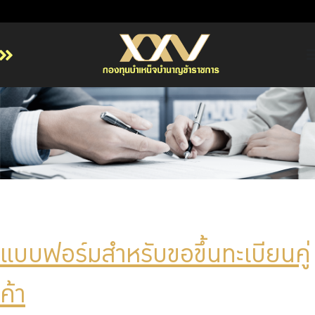
หน้าหลัก
เกี่ยวกับ กบข.
บริการสมาชิก
ลงทุน
การลงทุนอย่างรับผิดชอบ
การบริหารความเสี่ยง
รายงานผลการดำเนินงาน
แบบฟอร์มสำหรับขอขึ้นทะเบียนคู่
ข่าวสารและกิจกรรม
จัดซื้อจัดจ้าง
ค้า
บริการเจ้าหน้าที่ส่วนราชการ