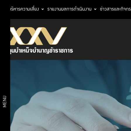
การบริหารความเสี่ยง
รายงานผลการดำเนินงาน
ข่าวสารและกิจก
ประวัติกองทุน
เกี่ยว
ตราสัญลักษณ์
กับ
วิสัยทัศน์
แผนการบริหาร
กบข.
งาน
แผนงาน
และผลการ
ดำเนินงาน
โครงสร้าง
ตามแผน
MENU
องค์กร
ยุทธศาสตร์
งบ
สถิติ
ประมาณ
กฎหมายที่