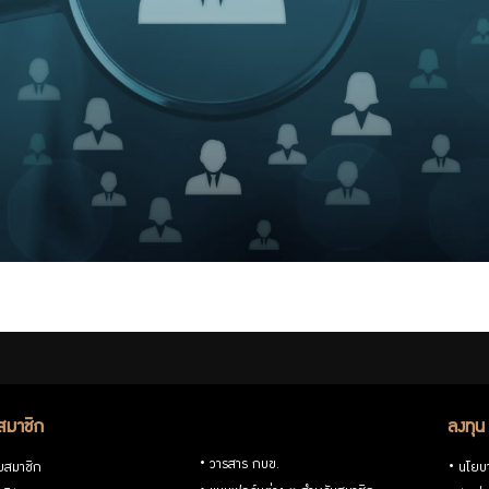
สมาชิก
ลงทุน
วารสาร กบข.
ับสมาชิก
นโยบ