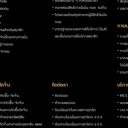
แบบฟอร์มต่าง ๆ สำหรับสมาชิก
ิจิทัล
สัดส่
ตรวจสอบสิทธิการรับเงิน กบข. คงค้าง
รลงทุน
ผลกา
โปรแกรมช่วยสรุปทายาทผู้มีสิทธิรับเงิน
่ม
กบข.
อ
การลง
มาตรฐานระยะเวลาการให้บริการ (SLA)
ิเศษสำหรับสมาชิก
และขั้นตอนการให้บริการสมาชิก
การกำ
้คำปรึกษาทางการเงิน
การลง
้คู่การออม
การดำ
กิจกรรม
มาตรก
โปร่ง
รายงา
จัดจ้าง
ติดต่อเรา
บริการ
ัดซื้อ-จัดจ้าง
ติดต่อเรา
MCS
ารจัดซื้อ-จัดจ้าง
คำถามพบบ่อย
แบบฟ
ห์ผลการจัดซื้อจัดจ้าง
ร้องเรียน/แจ้งเบาะแสการทุจริต
งาน 
จำหน่ายทรัพย์สิน
ช่องทางร้องเรียนการทุจริตฯ ป.ป.ช.
กิจกร
อ-จัดจ้างอาคารอับดุลราฮิม เพลส
ช่องทางร้องเรียนการทุจริตฯ ป.ป.ท.