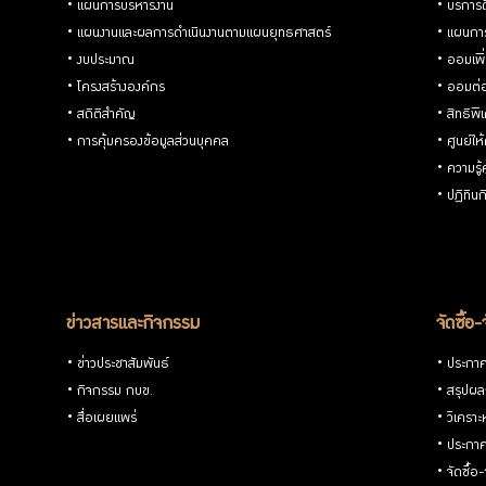
แผนการบริหารงาน
บริการด
แผนงานและผลการดำเนินงานตามแผนยุทธศาสตร์
แผนกา
งบประมาณ
ออมเพิ
โครงสร้างองค์กร
ออมต่
สถิติสำคัญ
สิทธิพ
การคุ้มครองข้อมูลส่วนบุคคล
ศูนย์ให
ความรู
ปฏิทิน
ข่าวสารและกิจกรรม
จัดซื้อ-
ข่าวประชาสัมพันธ์
ประกาศจ
กิจกรรม กบข.
สรุปผลก
สื่อเผยแพร่
วิเคราะ
ประกาศ
จัดซื้