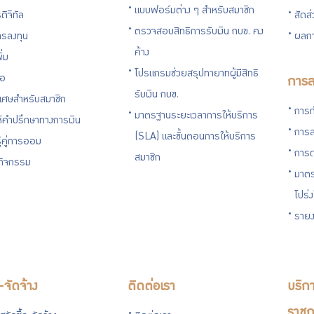
แบบฟอร์มต่าง ๆ สำหรับสมาชิก
ดิจิทัล
สัดส
ตรวจสอบสิทธิการรับเงิน กบข. คง
รลงทุน
ผลกา
ค้าง
ิ่ม
โปรแกรมช่วยสรุปทายาทผู้มีสิทธิ
่อ
การล
รับเงิน กบข.
ิเศษสำหรับสมาชิก
การก
มาตรฐานระยะเวลาการให้บริการ
ห้คำปรึกษาทางการเงิน
การล
(SLA) และขั้นตอนการให้บริการ
ู้คู่การออม
การด
สมาชิก
นกิจกรรม
มาตร
โปร่
รายง
อ-จัดจ้าง
ติดต่อเรา
บริกา
ราชก