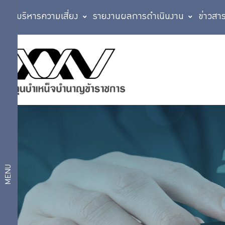
การบริหารความเสี่ยง
รายงานผลการดำเนินงาน
ข่าวสา
เกี่ยว
โครงสร้าง
องค์กร
กับ
คณะ
กรรมการ
กบข.
กบข.
สรุป
รายงาน
โครงสร้าง
การ
MENU
องค์กร
ประชุม
คณะ
สถิติ
กรรมการ
คณะ