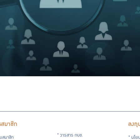
รสมาชิก
ลงทุ
วารสาร กบข.
กับสมาชิก
นโยบ