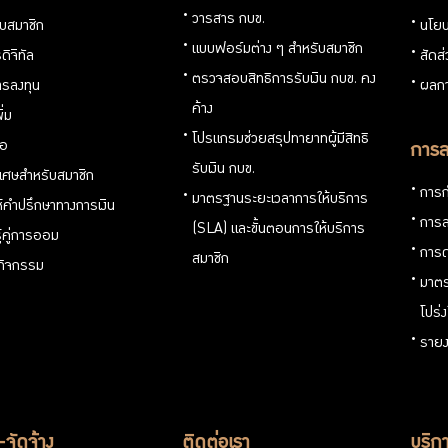
วารสาร กบข.
กับสมาชิก
นโยบ
แบบฟอร์มต่าง ๆ สำหรับสมาชิก
ดิจิทัล
สัดส
ตรวจสอบสิทธิการรับเงิน กบข. คง
รลงทุน
ผลกา
ค้าง
ิ่ม
โปรแกรมช่วยสรุปทายาทผู้มีสิทธิ
่อ
การล
รับเงิน กบข.
ิเศษสำหรับสมาชิก
การก
มาตรฐานระยะเวลาการให้บริการ
ห้คำปรึกษาทางการเงิน
การล
(SLA) และขั้นตอนการให้บริการ
ู้คู่การออม
การด
สมาชิก
นกิจกรรม
มาตร
โปร่
รายง
อ-จัดจ้าง
ติดต่อเรา
บริกา