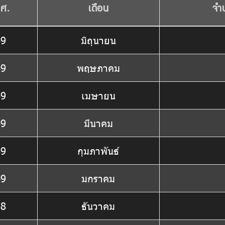
.ศ.
เดือน
จำ
69
มิถุนายน
69
พฤษภาคม
69
เมษายน
69
มีนาคม
69
กุมภาพันธ์
69
มกราคม
68
ธันวาคม