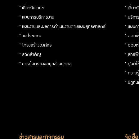
เกี่ยวกับ กบข.
เกี่ยว
แผนการบริหารงาน
บริการ
แผนงานและผลการดำเนินงานตามแผนยุทธศาสตร์
แผนกา
งบประมาณ
ออมเพ
โครงสร้างองค์กร
ออมต
สถิติสำคัญ
สิทธิพ
การคุ้มครองข้อมูลส่วนบุคคล
ศูนย์ใ
ความร
ปฏิทิ
ข่าวสารและกิจกรรม
จัดซื้