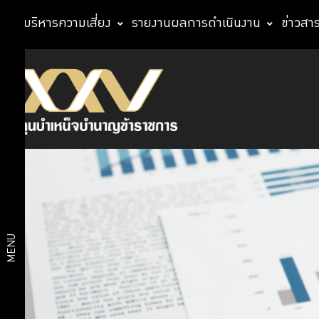
การบริหารความเสี่ยง
รายงานผลการดำเนินงาน
ข่าวสา
เกี่ยว
จำนวน
สมาชิก
กับ
กบข.
สถิติ
กบข.
การใช้
บริการ
กบข.
โครงสร้าง
ผลการ
MENU
องค์กร
ดำเนิน
งาน
สถิติ
มูลค่า
กองทุน