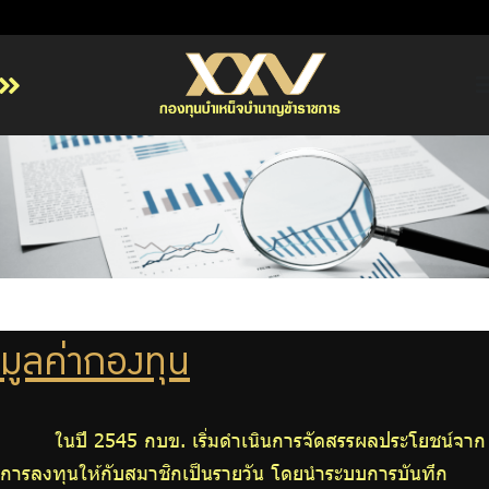
หน้าหลัก
เกี่ยวกับ กบข.
บริการสมาชิก
ลงทุน
การลงทุนอย่างรับผิดชอบ
การบริหารความเสี่ยง
มูลค่ากองทุน
รายงานผลการดำเนินงาน
ข่าวสารและกิจกรรม
จัดซื้อจัดจ้าง
ในปี 2545 กบข. เริ่มดำเนินการจัดสรรผลประโยชน์จาก
การลงทุนให้กับสมาชิกเป็นรายวัน โดยนำระบบการบันทึก
บริการเจ้าหน้าที่ส่วนราชการ