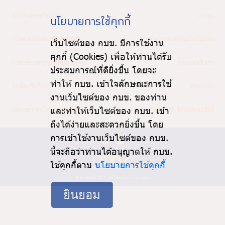
ร่วมงานกับเรา
ข่าวสารและกิจกรรม
ลงทุน
นโยบายการใช้คุกกี้
ติดต่อเรา
การลงทุนอย่างรับผิดชอบ
เว็บไซต์ของ กบข. มีการใช้งาน
รายงานผลการดำเนินงาน
คุกกี้ (Cookies) เพื่อให้ท่านได้รับ
การบริหารความเสี่ยงองค์กร
ร่วมงานกับเรา
ประสบการณ์ที่ดียิ่งขึ้น โดยจะ
ทำให้ กบข. เข้าใจลักษณะการใช้
ไทย
|
Eng
จัดซื้อ-จัดจ้าง
ติดต่อเรา
งานเว็บไซต์ของ กบข. ของท่าน
และทำให้เว็บไซต์ของ กบข. เข้า
บริการเจ้าหน้าที่ส่วนราชการ
My GPF (บัญชีของฉัน)
ถึงได้ง่ายและสะดวกยิ่งขึ้น โดย
การเข้าใช้งานเว็บไซต์ของ กบข.
นี้จะถือว่าท่านได้อนุญาตให้ กบข.
ใช้คุกกี้ตาม
นโยบายการใช้คุกกี้
© สงวนลิขสิทธิ์ 2562 กองทุนบำเหน็จบำนาญข้าราชการ
ยินยอม