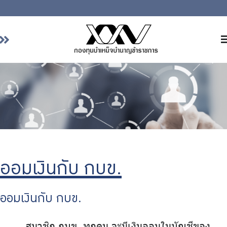
หน้าหลัก
เกี่ยวกับ กบข.
บริการสมาชิก
ลงทุน
การลงทุนอย่างรับผิดชอบ
การบริหารความเสี่ยง
ออมเงินกับ กบข.
รายงานผลการดำเนินงาน
ออมเงินกับ กบข.
ข่าวสารและกิจกรรม
จัดซื้อจัดจ้าง
สมาชิก กบข. ทุกคน จะมีเงินออมในบัญชีของ