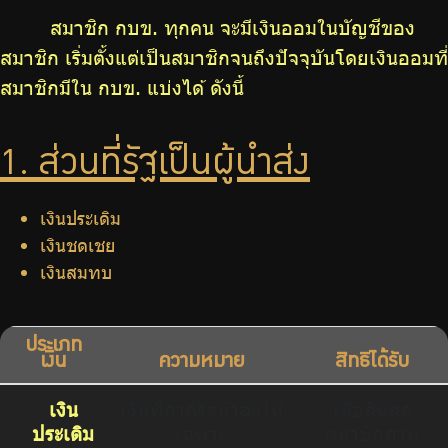
จัดซื้อจัดจ้าง
สมาชิก กบข. ทุกคน จะมีเงินออมในบัญชีของ
บริการเจ้าหน้าที่ส่วนราชการ
สมาชิก เริ่มตั้งแต่เป็นสมาชิกจนถึงปัจจุบันโดยเงินออมที่
สมาชิกมีใน กบข. แบ่งได้ ดังนี้
ร่วมงานกับเรา
ติดต่อเรา
1. ส่วนที่รัฐเป็นผู้นำส่ง
เงินประเดิม
เงินชดเชย
ไทย
|
Eng
เงินสมทบ
ประเภท
เงิน
ความหมาย
สิทธิได้รับ
เงิน
เงินที่ภาครัฐนำส่งให้
เมื่อสิ้นสุด
ประเดิม
เฉพาะ
สมาชิกภาพ