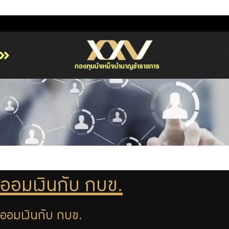
หน้าหลัก
เกี่ยวกับ กบข.
บริการสมาชิก
ลงทุน
การลงทุนอย่างรับผิดชอบ
การบริหารความเสี่ยง
ออมเงินกับ กบข.
รายงานผลการดำเนินงาน
ออมเงินกับ กบข.
ข่าวสารและกิจกรรม