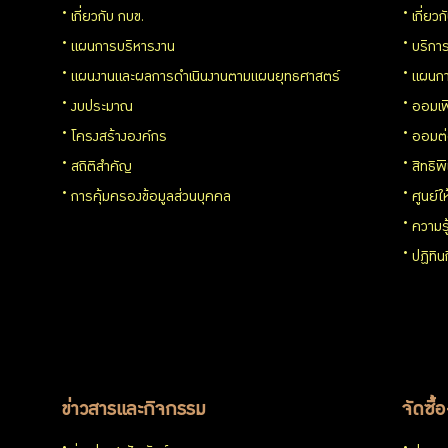
เกี่ยวกับ กบข.
เกี่ยว
แผนการบริหารงาน
บริการ
แผนงานและผลการดำเนินงานตามแผนยุทธศาสตร์
แผนกา
งบประมาณ
ออมเพ
โครงสร้างองค์กร
ออมต
สถิติสำคัญ
สิทธิพ
การคุ้มครองข้อมูลส่วนบุคคล
ศูนย์ใ
ความร
ปฏิทิ
ข่าวสารและกิจกรรม
จัดซื้