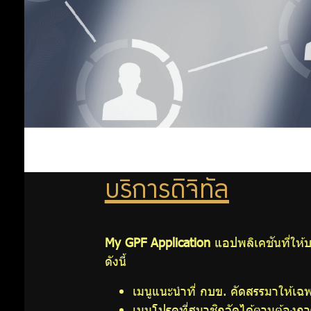
GPF
Point
ออม
ตรวจ
เพิ่ม
สอบสิทธิ
การรับเงิน
กบข. คง
ออม
ค้าง
โปรแกรม
ต่อ
ช่วยสรุปหา
บริการดิจิทัล
ทายาทผู้มี
สิทธิรับเงิน
สิทธิ
กบข.
My GPF Application
แอปพลิเคชันที่ให้
ดังนี้
ระบบ
พิเศษ
MCS-Web
เมนูแนะนำที่ กบข. คัดสรรมาให้เ
สำหรับ
เมนูโปรดที่สมาชิกจัดได้ตามต้องก