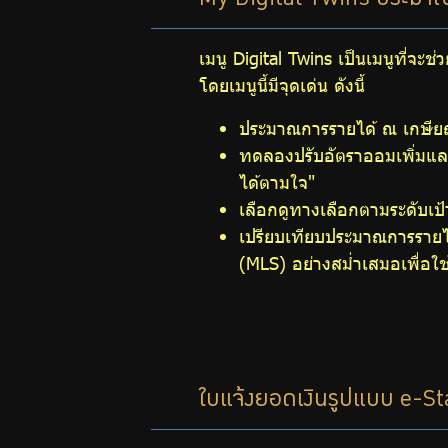
My Digital Twins ประมา
การ
เมนู Digital Twins เป็นเมนูที่จ
ออม
โดยเมนูนี้มีจุดเด่น ดังนี้
ประมาณการรายได้ ณ เกษียณไ
ทดลองปรับอัตราออมเพิ่มแล
ปฏิทิน
ได้ตามใจ"
เลือกดูทางเลือกตามระดับเ
กิจกรรม
เปรียบเทียบประมาณการรายไ
(MLS) อย่างสม่ำเสมอเพื่อ
วารสาร
กบข.
ใบแจ้งยอดเงินรูปแบบ e-S
แบบ