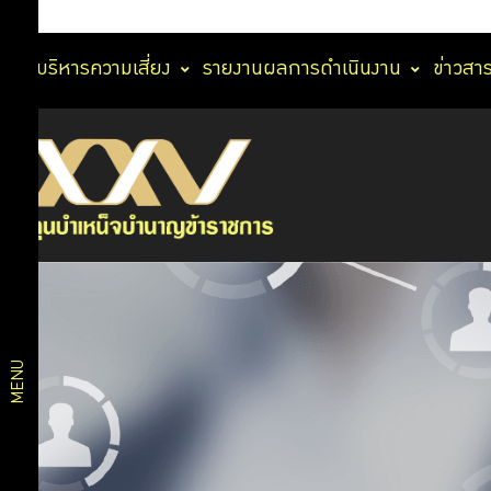
การบริหารความเสี่ยง
รายงานผลการดำเนินงาน
ข่าวสา
บริการดิจิทัล
บริการ
My
Digital
สมาชิก
Twins
ใบแจ้ง
ยอดเงินรูป
บริการ
แบบ e-
ดิจิทัล
Statement
ออมเพิ่ม
MENU
เลือกแผน
แผนการ
ประเมิน
ความเสี่ยง
ลงทุน