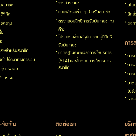
วารสาร กบข.
กับสมาชิก
นโยบ
แบบฟอร์มต่าง ๆ สำหรับสมาชิก
ดิจิทัล
สัดส
ตรวจสอบสิทธิการรับเงิน กบข. คง
รลงทุน
ผลกา
ค้าง
ิ่ม
โปรแกรมช่วยสรุปทายาทผู้มีสิทธิ
่อ
การล
รับเงิน กบข.
ิเศษสำหรับสมาชิก
มาตรฐานระยะเวลาการให้บริการ
การก
ห้คำปรึกษาทางการเงิน
(SLA) และขั้นตอนการให้บริการ
การล
สมาชิก
ู้คู่การออม
การด
นกิจกรรม
มาตร
โปร่
รายง
อ-จัดจ้าง
ติดต่อเรา
บริกา