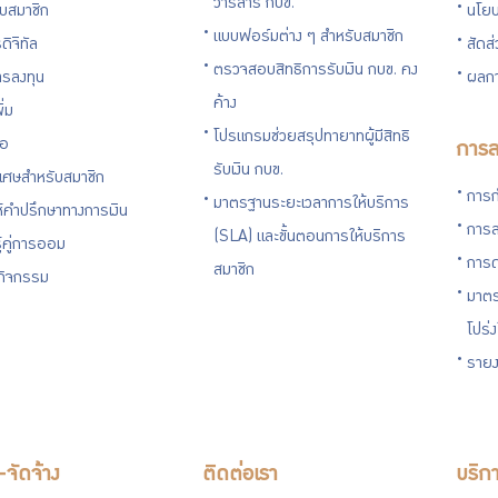
วารสาร กบข.
กับสมาชิก
นโยบ
แบบฟอร์มต่าง ๆ สำหรับสมาชิก
ดิจิทัล
สัดส
ตรวจสอบสิทธิการรับเงิน กบข. คง
รลงทุน
ผลกา
ค้าง
ิ่ม
โปรแกรมช่วยสรุปทายาทผู้มีสิทธิ
่อ
การล
รับเงิน กบข.
ิเศษสำหรับสมาชิก
การก
มาตรฐานระยะเวลาการให้บริการ
ห้คำปรึกษาทางการเงิน
การล
(SLA) และขั้นตอนการให้บริการ
ู้คู่การออม
การด
สมาชิก
นกิจกรรม
มาตร
โปร่
รายง
อ-จัดจ้าง
ติดต่อเรา
บริกา