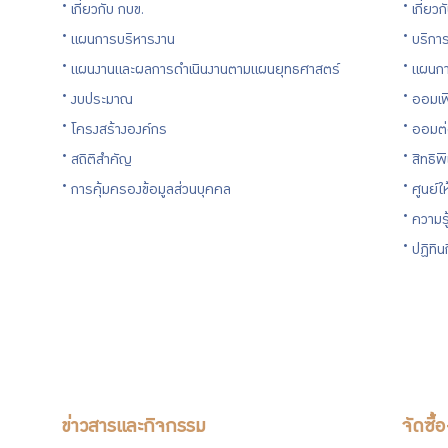
เกี่ยวกับ กบข.
เกี่ยว
สำหรับ
แผนการบริหารงาน
บริการ
แผนงานและผลการดำเนินงานตามแผนยุทธศาสตร์
แผนกา
สมาชิก
งบประมาณ
ออมเพ
โครงสร้างองค์กร
ออมต
สถิติสำคัญ
สิทธิพ
การคุ้มครองข้อมูลส่วนบุคคล
ศูนย์ใ
ศูนย์ให้
ความร
คำ
ปฏิทิ
ปรึกษา
ทางการ
เงิน
ข่าวสารและกิจกรรม
จัดซื้