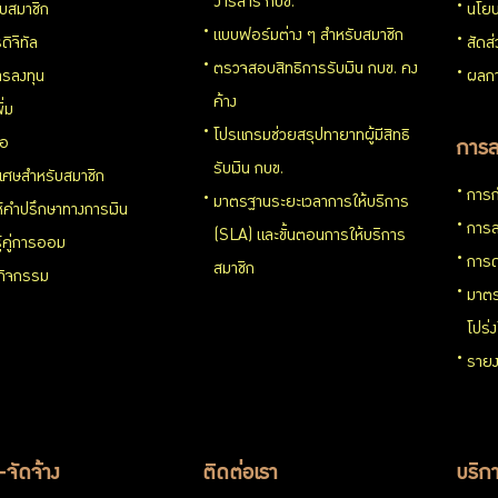
วารสาร กบข.
กับสมาชิก
นโยบ
แบบฟอร์มต่าง ๆ สำหรับสมาชิก
ดิจิทัล
สัดส
ตรวจสอบสิทธิการรับเงิน กบข. คง
รลงทุน
ผลกา
ค้าง
ิ่ม
โปรแกรมช่วยสรุปทายาทผู้มีสิทธิ
่อ
การล
รับเงิน กบข.
ิเศษสำหรับสมาชิก
การก
มาตรฐานระยะเวลาการให้บริการ
ห้คำปรึกษาทางการเงิน
การล
(SLA) และขั้นตอนการให้บริการ
ู้คู่การออม
การด
สมาชิก
นกิจกรรม
มาตร
โปร่
รายง
อ-จัดจ้าง
ติดต่อเรา
บริกา