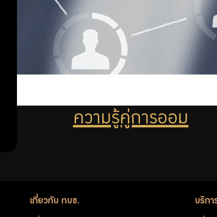
ลงทุน
วางแผน
เกษียณ
ออม
การ
เพิ่ม
ลงทุน
การ
จัดการ
ออม
หนี้
ความรู้คู่การออม
ต่อ
สิทธิ
เกี่ยวกับ กบข.
บริกา
พิเศษ