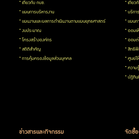
เกี่ยวกับ กบข.
เกี่ยว
สำหรับ
แผนการบริหารงาน
บริการ
แผนงานและผลการดำเนินงานตามแผนยุทธศาสตร์
แผนกา
สมาชิก
งบประมาณ
ออมเพ
โครงสร้างองค์กร
ออมต
สถิติสำคัญ
สิทธิพ
การคุ้มครองข้อมูลส่วนบุคคล
ศูนย์ใ
ศูนย์ให้
ความร
คำ
ปฏิทิ
ปรึกษา
ทางการ
เงิน
ข่าวสารและกิจกรรม
จัดซื้