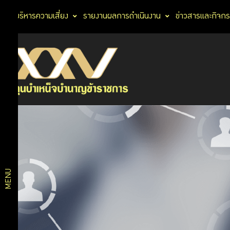
การบริหารความเสี่ยง
รายงานผลการดำเนินงาน
ข่าวสารและกิจก
ผลิตภัณฑ์
บริการ
ทางการ
สมาชิก
เงิน
ผลิตภัณฑ์
ประกัน
อาหารและ
บริการ
เครื่องดื่ม
ท่องเที่ยว
ดิจิทัล
และการ
MENU
เดินทาง
ไลฟ์สไตล์
แผนการ
และ
สุขภาพ