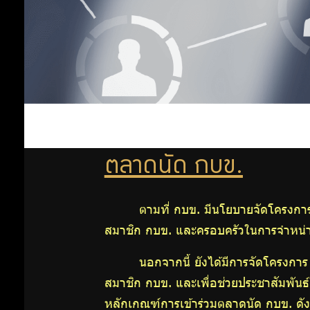
ลงทุน
กิจกรรม
พิเศษ
ออม
ฝึก
อาชีพ
เพิ่ม
ตลาด
นัด
ออม
กบข.
ตลาดนัด กบข.
บริการ
ต่อ
GPF
ตามที่ กบข. มีนโยบายจัดโครงก
Point
สมาชิก กบข. และครอบครัวในการจำหน่ายสิน
นอกจากนี้ ยังได้มีการจัดโครงกา
สิทธิ
สมาชิก กบข. และเพื่อช่วยประชาสัมพันธ์
หลักเกณฑ์การเข้าร่วมตลาดนัด กบข. ดังน
พิเศษ