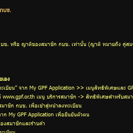
 กบข.
ข. หรือ ญาติของสมาชิก กบข. เท่านั้น (ญาติ หมายถึง คู่สมรส บ
ยเอง
ะเบียน” จาก My GPF Application >> เมนูสิทธิพิเศษและ G
ต์ www.gpf.or.th เมนู บริการสมาชิก -> สิทธิพิเศษสำหรับส
ชิก กบข. เพื่อเข้าสู่หน้าลงทะเบียน
จาก My GPF Application เพื่อยืนยันตัวตน
ของสมาชิกและร้านค้า
ทะเบียน