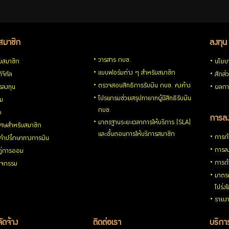
สมาชิก
ลงทุน
วารสาร กบข.
ับสมาชิก
นโยบ
แบบฟอร์มต่าง ๆ สำหรับสมาชิก
ิจิทัล
สัดส่
ตรวจสอบสิทธิการรับเงิน กบข. คงค้าง
รลงทุน
ผลกา
โปรแกรมช่วยสรุปทายาทผู้มีสิทธิรับเงิน
่ม
กบข.
อ
การลง
มาตรฐานระยะเวลาการให้บริการ (SLA)
ิเศษสำหรับสมาชิก
และขั้นตอนการให้บริการสมาชิก
การกำ
้คำปรึกษาทางการเงิน
การลง
้คู่การออม
การดำ
กิจกรรม
มาตรก
โปร่ง
รายงา
จัดจ้าง
ติดต่อเรา
บริการ