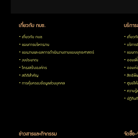
การ
ออม
เกี่ยวกับ กบข.
บริการ
เกี่ยวกับ กบข.
เกี่ยวก
แผนการบริหารงาน
บริการด
ปฏิทิน
แผนงานและผลการดำเนินงานตามแผนยุทธศาสตร์
แผนกา
งบประมาณ
ออมเพิ
กิจกรรม
โครงสร้างองค์กร
ออมต่
สถิติสำคัญ
สิทธิพ
การคุ้มครองข้อมูลส่วนบุคคล
ศูนย์ให
วารสาร
ความรู
ปฏิทิน
กบข.
แบบ
ข่าวสารและกิจกรรม
จัดซื้อ-