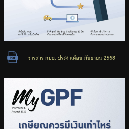
วารสาร กบข. ประจำเดือน กันยายน 2568