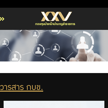
หน้าหลัก
เกี่ยวกับ กบข.
บริการสมาชิก
ลงทุน
การลงทุนอย่างรับผิดชอบ
การบริหารความเสี่ยง
รายงานผลการดำเนินงาน
วารสาร กบข.
ข่าวสารและกิจกรรม
จัดซื้อจัดจ้าง
บริการเจ้าหน้าที่ส่วนราชการ