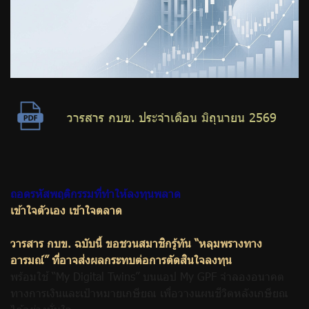
วารสาร กบข. ประจำเดือน มิถุนายน 2569
ถอดรหัสพฤติกรรมที่ทำให้ลงทุนพลาด
เข้าใจตัวเอง เข้าใจตลาด
วารสาร กบข. ฉบับนี้ ขอชวนสมาชิกรู้ทัน “หลุมพรางทาง
อารมณ์” ที่อาจส่งผลกระทบต่อการตัดสินใจลงทุน
พร้อมใช้ “
My Digital Twins”
บนแอป
My GPF
จำลองอนาคต
ทางการเงินและเป้าหมายเกษียณ เพื่อวางแผนชีวิตหลังเกษียณ