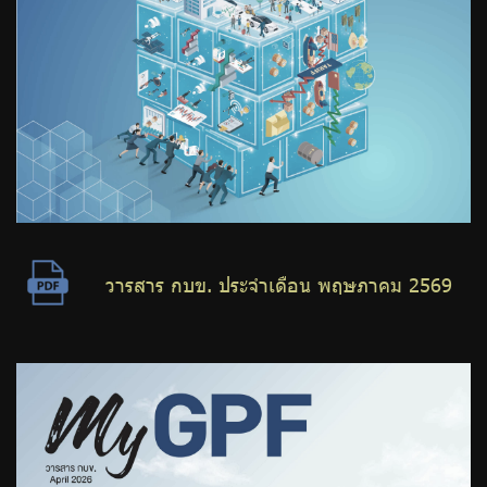
วารสาร กบข. ประจำเดือน พฤษภาคม 2569