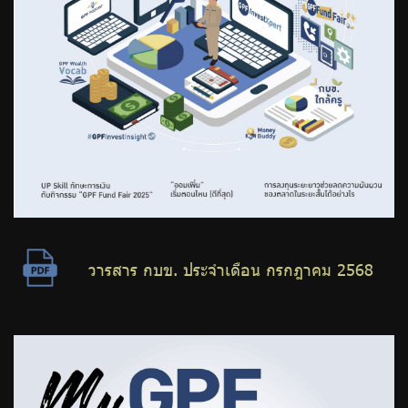
วารสาร กบข. ประจำเดือน กรกฎาคม 2568