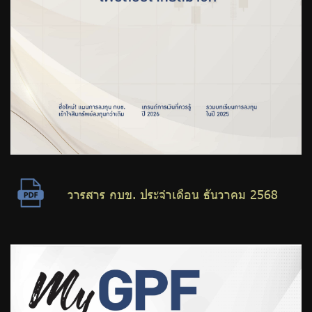
วารสาร กบข. ประจำเดือน ธันวาคม 2568