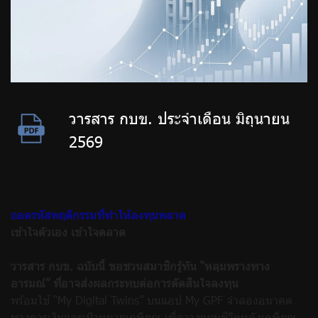
วารสาร กบข. ประจำเดือน มิถุนายน
2569
ถอดรหัสพฤติกรรมที่ทำให้ลงทุนพลาด
เข้าใจตัวเอง เข้าใจตลาด
วารสาร กบข. ฉบับนี้ ขอชวนสมาชิกรู้ทัน “หลุมพรางทาง
อารมณ์” ที่อาจส่งผลกระทบต่อการตัดสินใจลงทุน
พร้อมใช้ “
My Digital Twins”
บนแอป
My GPF
จำลองอนาคต
ทางการเงินและเป้าหมายเกษียณ เพื่อวางแผนชีวิตหลังเกษียณ