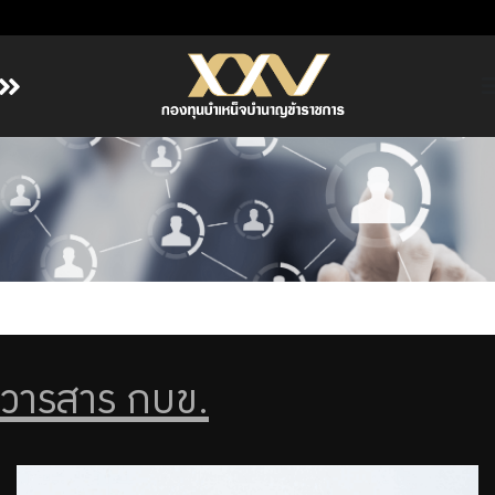
หน้าหลัก
เกี่ยวกับ กบข.
บริการสมาชิก
ลงทุน
การลงทุนอย่างรับผิดชอบ
การบริหารความเสี่ยง
รายงานผลการดำเนินงาน
วารสาร กบข.
ข่าวสารและกิจกรรม
จัดซื้อจัดจ้าง