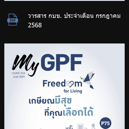
วารสาร กบข. ประจำเดือน กรกฎาคม
2568