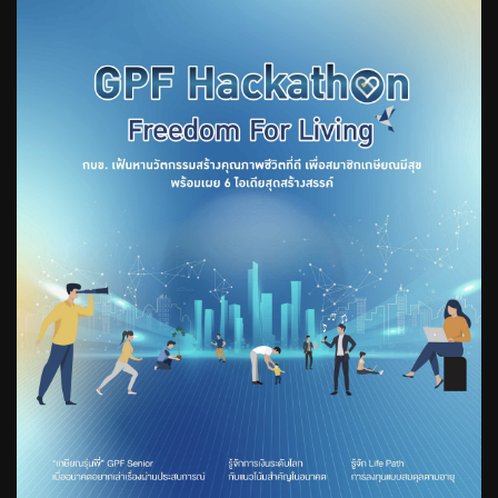
วารสาร กบข. ประจำเดือน ธันวาคม
2566