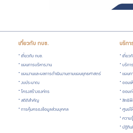
เกี่ยวกับ กบข.
บริกา
เกี่ยวกับ กบข.
เกี่ยว
แผนการบริหารงาน
บริการ
แผนงานและผลการดำเนินงานตามแผนยุทธศาสตร์
แผนกา
งบประมาณ
ออมเพ
โครงสร้างองค์กร
ออมต
สถิติสำคัญ
สิทธิพ
การคุ้มครองข้อมูลส่วนบุคคล
ศูนย์ใ
ความร
ปฏิทิ