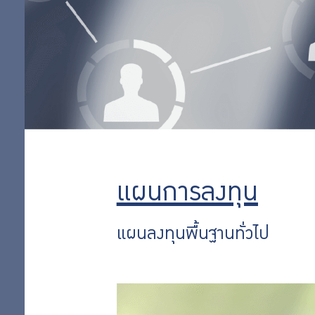
ต่างประเทศ
แผนทองคำ
ออม
แผนเชิงรุก 35
เพิ่ม
แผนลงทุนพื้น
ฐานทั่วไป
แผนการลงทุน
ออม
ตามหลักชะรีอะฮ์
แผนเชิงรุก 65
ต่อ
แผนกองทุน
แผนการลงทุน
อสังหาริมทรัพย์
สิทธิ
ไทย
แผนลงทุนพื้นฐานทั่วไป
แผนหุ้นต่าง
พิเศษ
ประเทศ
สำหรับ
แผนหุ้นไทย