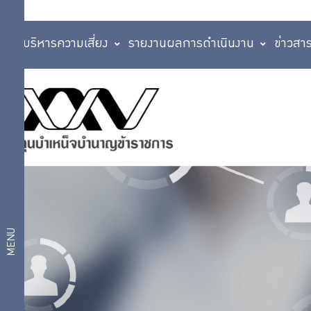
การบริหารความเสี่ยง
รายงานผลการดำเนินงาน
ข่าวสา
แผนการลงทุน
บริการ
แผนสมดุลตาม
อายุ
สมาชิก
แผนเกษียณ
สบายใจ 2569
แผนเงินฝากและ
บริการ
ตราสารหนี้ระยะ
ดิจิทัล
สั้น
แผนตราสารหนี้
MENU
แผนกองทุนรวม
แผนการ
วายุภักษ์
แผนตราสารหนี้
ลงทุน