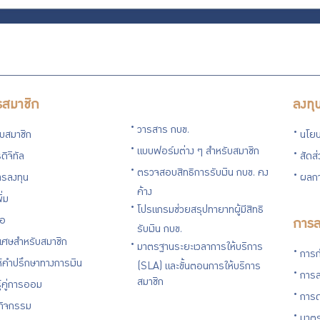
รสมาชิก
ลงทุ
วารสาร กบข.
กับสมาชิก
นโยบ
แบบฟอร์มต่าง ๆ สำหรับสมาชิก
ดิจิทัล
สัดส
ตรวจสอบสิทธิการรับเงิน กบข. คง
รลงทุน
ผลกา
ค้าง
ิ่ม
โปรแกรมช่วยสรุปทายาทผู้มีสิทธิ
่อ
การล
รับเงิน กบข.
ิเศษสำหรับสมาชิก
มาตรฐานระยะเวลาการให้บริการ
การก
ห้คำปรึกษาทางการเงิน
(SLA) และขั้นตอนการให้บริการ
การล
สมาชิก
ู้คู่การออม
การด
นกิจกรรม
มาตร