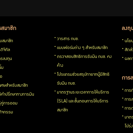
รสมาชิก
ลงทุ
วารสาร กบข.
กับสมาชิก
นโยบ
แบบฟอร์มต่าง ๆ สำหรับสมาชิก
ดิจิทัล
สัดส
ตรวจสอบสิทธิการรับเงิน กบข. คง
รลงทุน
ผลกา
ค้าง
ิ่ม
โปรแกรมช่วยสรุปทายาทผู้มีสิทธิ
่อ
การล
รับเงิน กบข.
ิเศษสำหรับสมาชิก
การก
มาตรฐานระยะเวลาการให้บริการ
ห้คำปรึกษาทางการเงิน
การล
(SLA) และขั้นตอนการให้บริการ
ู้คู่การออม
การด
สมาชิก
นกิจกรรม
มาตร
โปร่