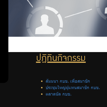
ลงทุน
นัด
กบข.
ออม
เพิ่ม
ออม
ปฏิทินกิจกรรม
ต่อ
สัมมนา กบข. เพื่อสมาชิก
ประชุมใหญ่ผู้แทนสมาชิก กบข.
สิทธิ
ตลาดนัด กบข.
พิเศษ