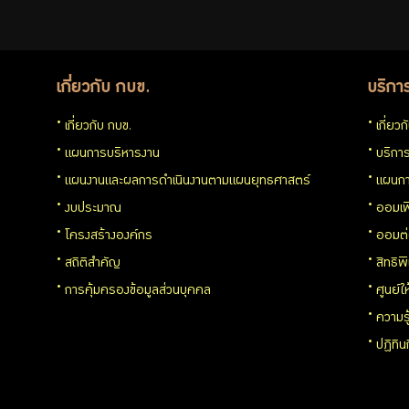
สำหรับ
สมาชิก
เกี่ยวกับ กบข.
บริกา
เกี่ยวกับ กบข.
เกี่ยว
แผนการบริหารงาน
บริการ
ศูนย์ให้
แผนงานและผลการดำเนินงานตามแผนยุทธศาสตร์
แผนกา
งบประมาณ
ออมเพ
คำ
โครงสร้างองค์กร
ออมต
สถิติสำคัญ
สิทธิพ
ปรึกษา
การคุ้มครองข้อมูลส่วนบุคคล
ศูนย์ใ
ทางการ
ความร
ปฏิทิ
เงิน