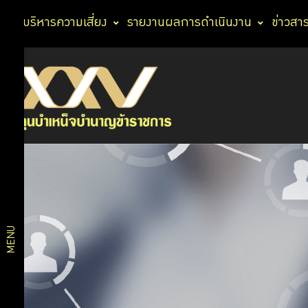
การบริหารความเสี่ยง
รายงานผลการดำเนินงาน
ข่าวสา
บริการ
ปฏิทิน
กิจกรรม
สมาชิก
สัมมนา
กบข.
เพื่อ
บริการ
สมาชิก
ประชุม
ดิจิทัล
ใหญ่ผู้
MENU
แทน
สมาชิก
แผนการ
กบข.
ตลาด