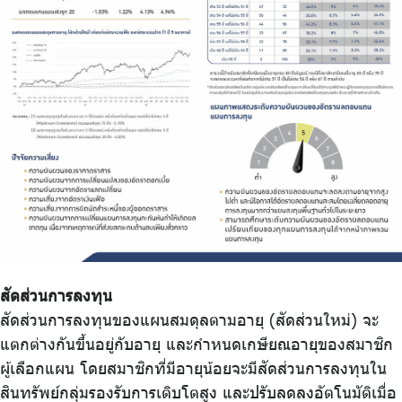
สัดส่วนการลงทุน
สัดส่วนการลงทุนของแผนสมดุลตามอายุ (สัดส่วนใหม่) จะ
แตกต่างกันขึ้นอยู่กับอายุ และกำหนดเกษียณอายุของสมาชิก
ผู้เลือกแผน โดยสมาชิกที่มีอายุน้อยจะมีสัดส่วนการลงทุนใน
สินทรัพย์กลุ่มรองรับการเติบโตสูง และปรับลดลงอัตโนมัติเมื่อ