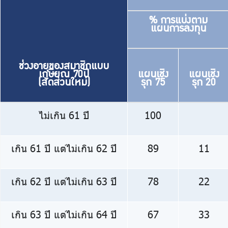
% การแบ่งตาม
แผนการลงทุน
ช่วงอายุของสมาชิกแบบ
เกษียณ 70ปี
แผนเชิง
แผนเชิง
(สัดส่วนใหม่)
รุก 75
รุก 20
ไม่เกิน 61 ปี
100
เกิน 61 ปี แต่ไม่เกิน 62 ปี
89
11
เกิน 62 ปี แต่ไม่เกิน 63 ปี
78
22
เกิน 63 ปี แต่ไม่เกิน 64 ปี
67
33