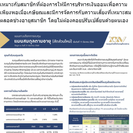
เหมาะกับสมาชิกที่ต้องการให้มีการบริหารเงินออมเพื่อความ
เพียงพอเมื่อเกษียณและมีการจัดการกับความเสี่ยงที่เหมาะสม
ตลอดช่วงอายุสมาชิก โดยไม่ต้องคอยปรับเปลี่ยนด้วยตนเอง