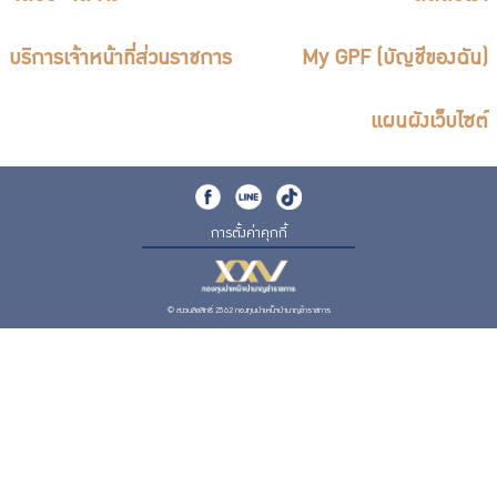
บริการเจ้าหน้าที่ส่วนราชการ
My GPF (บัญชีของฉัน)
แผนผังเว็บไซต์
การตั้งค่าคุกกี้
© สงวนลิขสิทธิ์ 2562 กองทุนบำเหน็จบำนาญข้าราชการ