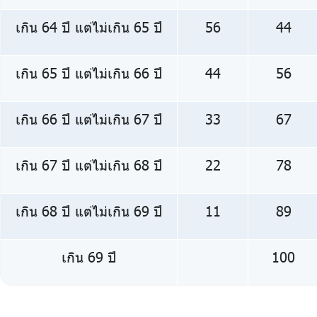
เกิน 64 ปี แต่ไม่เกิน 65 ปี
56
44
เกิน 65 ปี แต่ไม่เกิน 66 ปี
44
56
เกิน 66 ปี แต่ไม่เกิน 67 ปี
33
67
เกิน 67 ปี แต่ไม่เกิน 68 ปี
22
78
เกิน 68 ปี แต่ไม่เกิน 69 ปี
11
89
เกิน 69 ปี
100