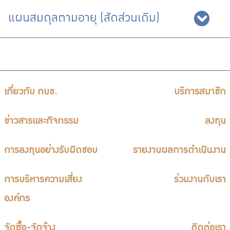
แผนสมดุลตามอายุ (สัดส่วนเดิม)
เกี่ยวกับ กบข.
บริการสมาชิก
ข่าวสารและกิจกรรม
ลงทุน
การลงทุนอย่างรับผิดชอบ
รายงานผลการดำเนินงาน
การบริหารความเสี่ยง
ร่วมงานกับเรา
องค์กร
จัดซื้อ-จัดจ้าง
ติดต่อเรา