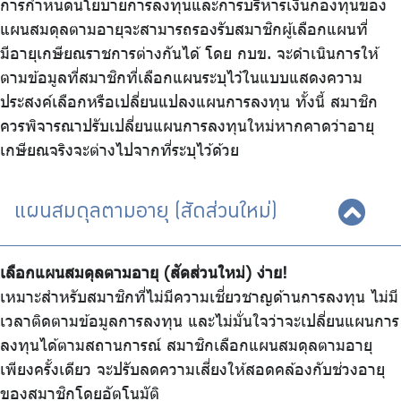
การกำหนดนโยบายการลงทุนและการบริหารเงินกองทุนของ
แผนสมดุลตามอายุจะสามารถรองรับสมาชิกผู้เลือกแผนที่
มีอายุเกษียณราชการต่างกันได้ โดย กบข. จะดำเนินการให้
ตามข้อมูลที่สมาชิกที่เลือกแผนระบุไว้ในแบบแสดงความ
ประสงค์เลือกหรือเปลี่ยนแปลงแผนการลงทุน ทั้งนี้ สมาชิก
ควรพิจารณาปรับเปลี่ยนแผนการลงทุนใหม่หากคาดว่าอายุ
เกษียณจริงจะต่างไปจากที่ระบุไว้ด้วย
แผนสมดุลตามอายุ (สัดส่วนใหม่)
เลือกแผนสมดุลตามอายุ (สัดส่วนใหม่) ง่าย!
เหมาะสำหรับสมาชิกที่ไม่มีความเชี่ยวชาญด้านการลงทุน ไม่มี
เวลาติดตามข้อมูลการลงทุน และไม่มั่นใจว่าจะเปลี่ยนแผนการ
ลงทุนได้ตามสถานการณ์ สมาชิกเลือกแผนสมดุลตามอายุ
เพียงครั้งเดียว จะปรับลดความเสี่ยงให้สอดคล้องกับช่วงอายุ
ของสมาชิกโดยอัตโนมัติ