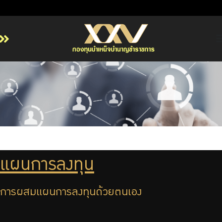
หน้าหลัก
เกี่ยวกับ กบข.
บริการสมาชิก
ลงทุน
การลงทุนอย่างรับผิดชอบ
การบริหารความเสี่ยง
แผนการลงทุน
รายงานผลการดำเนินงาน
ข่าวสารและกิจกรรม
การผสมแผนการลงทุนด้วยตนเอง
จัดซื้อจัดจ้าง
บริการเจ้าหน้าที่ส่วนราชการ