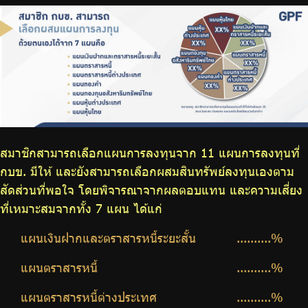
ร่วมงานกับเรา
ติดต่อเรา
ไทย
|
Eng
สมาชิกสามารถเลือกแผนการลงทุนจาก 11 แผนการลงทุนที่
กบข. มีให้ และยังสามารถเลือกผสมสินทรัพย์ลงทุนเองตาม
สัดส่วนที่พอใจ โดยพิจารณาจากผลตอบแทน และความเสี่ยง
ที่เหมาะสมจากทั้ง 7 แผน ได้แก่
แผนเงินฝากและตราสารหนี้ระยะสั้น
..........%
แผนตราสารหนี้
..........%
แผนตราสารหนี้ต่างประเทศ
..........%