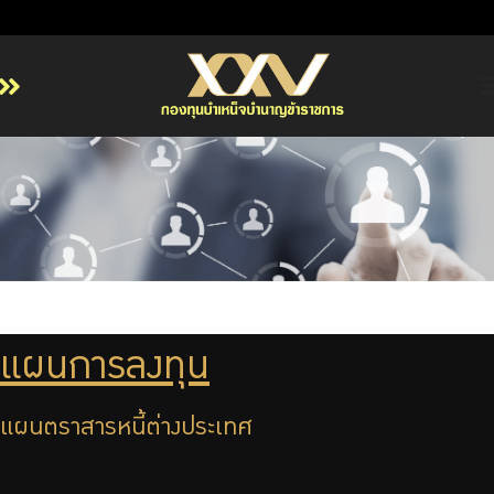
หน้าหลัก
เกี่ยวกับ กบข.
บริการสมาชิก
ลงทุน
การลงทุนอย่างรับผิดชอบ
การบริหารความเสี่ยง
แผนการลงทุน
รายงานผลการดำเนินงาน
ข่าวสารและกิจกรรม
แผนตราสารหนี้ต่างประเทศ
จัดซื้อจัดจ้าง
บริการเจ้าหน้าที่ส่วนราชการ