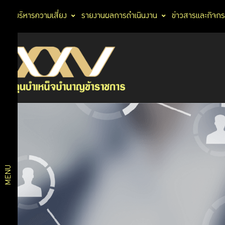
การบริหารความเสี่ยง
รายงานผลการดำเนินงาน
ข่าวสารและกิจก
ผลิตภัณฑ์
บริการ
ทางการ
สมาชิก
เงิน
ผลิตภัณฑ์
ประกัน
อาหารและ
บริการ
เครื่องดื่ม
ท่องเที่ยว
ดิจิทัล
และการ
MENU
เดินทาง
ไลฟ์สไตล์
แผนการ
และ
สุขภาพ