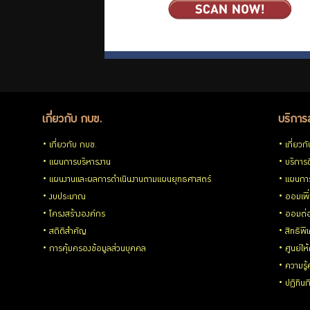
กบข.
แบบ
เกี่ยวกับ กบข.
บริการ
ฟอร์ม
เกี่ยวกับ กบข.
เกี่ยวก
แผนการบริหารงาน
บริการด
ต่างๆ
แผนงานและผลการดำเนินงานตามแผนยุทธศาสตร์
แผนกา
งบประมาณ
ออมเพิ
โครงสร้างองค์กร
ออมต่
สถิติสำคัญ
สิทธิพ
คู่มือหรือ
การคุ้มครองข้อมูลส่วนบุคคล
ศูนย์ให
ความรู
มาตรฐาน
ปฏิทิน