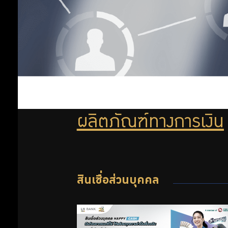
ลงทุน
กิจกรรม
พิเศษ
ออม
ฝึก
อาชีพ
เพิ่ม
ตลาด
นัด
ออม
กบข.
ผลิตภัณฑ์ทางการเงิน
บริการ
ต่อ
GPF
Previous
Next
Point
สินเชื่อส่วนบุคคล
สิทธิ
พิเศษ