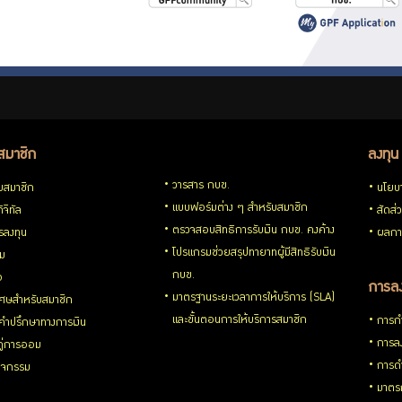
สมาชิก
ลงทุน
วารสาร กบข.
ับสมาชิก
นโยบ
แบบฟอร์มต่าง ๆ สำหรับสมาชิก
ิจิทัล
สัดส่
ตรวจสอบสิทธิการรับเงิน กบข. คงค้าง
รลงทุน
ผลกา
โปรแกรมช่วยสรุปทายาทผู้มีสิทธิรับเงิน
่ม
กบข.
อ
การลง
มาตรฐานระยะเวลาการให้บริการ (SLA)
ิเศษสำหรับสมาชิก
และขั้นตอนการให้บริการสมาชิก
การกำ
้คำปรึกษาทางการเงิน
การลง
้คู่การออม
การดำ
กิจกรรม
มาตรก