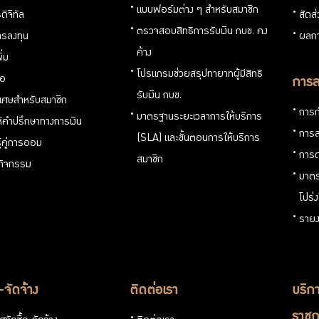
แบบฟอร์มต่าง ๆ สำหรับสมาชิก
ดิจิทัล
สัดส
ตรวจสอบสิทธิการรับเงิน กบข. คง
รลงทุน
ผลกา
ค้าง
ิ่ม
โปรแกรมช่วยสรุปทายาทผู้มีสิทธิ
่อ
การล
รับเงิน กบข.
ิเศษสำหรับสมาชิก
การก
มาตรฐานระยะเวลาการให้บริการ
ห้คำปรึกษาทางการเงิน
การล
(SLA) และขั้นตอนการให้บริการ
ู้คู่การออม
การด
สมาชิก
นกิจกรรม
มาตร
โปร่
รายง
อ-จัดจ้าง
ติดต่อเรา
บริกา
ราชก