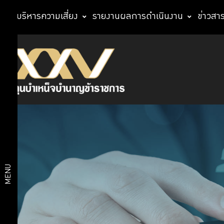
การบริหารความเสี่ยง
รายงานผลการดำเนินงาน
ข่าวสา
ประวัติกองทุน
เกี่ยว
ตรา
สัญลักษณ์
กับ
วิสัยทัศน์
กบข.
แผนการ
บริหารงาน
แผนงาน
และผลการ
โครงสร้าง
MENU
ดำเนินงาน
องค์กร
ตามแผน
ยุทธศาสตร์
สถิติ
งบ