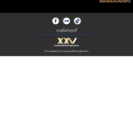
แผนผังเว็บไซต์
การตั้งค่าคุกกี้
© สงวนลิขสิทธิ์ 2562 กองทุนบำเหน็จบำนาญข้าราชการ