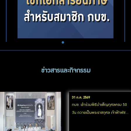
ข่าวสารและกิจกรรม
31 ก.ค. 2569
กบข. เข้าร่วมพิธีบำเพ็ญกุศลครบ 50
วัน ถวายเป็นพระราชกุศล เจ้าฟ้าพัช
รกิติยาภาฯ