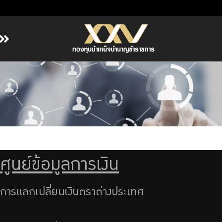
หน้าหลัก
เกี่ยวกับ กบข.
บริการสมาชิก
ลงทุน
การลงทุนอย่างรับผิดชอบ
การบริหารความเสี่ยง
ศูนย์ข้อมูลการเงิน
รายงานผลการดำเนินงาน
ข่าวสารและกิจกรรม
การแลกเปลี่ยนเงินตราต่างประเทศ
จัดซื้อจัดจ้าง
บริการเจ้าหน้าที่ส่วนราชการ