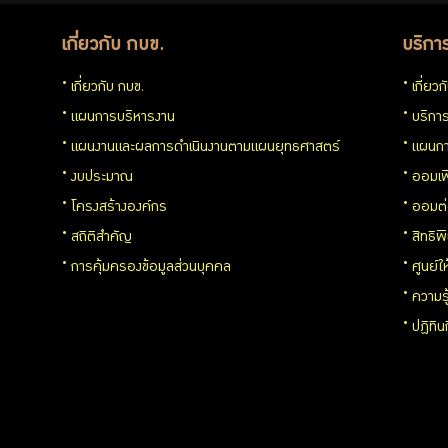
เกี่ยวกับ กบข.
บริกา
เกี่ยวกับ กบข.
เกี่ยว
แผนการบริหารงาน
บริการ
แผนงานและผลการดำเนินงานตามแผนยุทธศาสตร์
แผนกา
งบประมาณ
ออมเพ
โครงสร้างองค์กร
ออมต
สถิติสำคัญ
สิทธิพ
การคุ้มครองข้อมูลส่วนบุคคล
ศูนย์ใ
ความร
ปฏิทิ