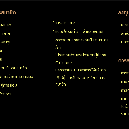
รสมาชิก
ลงทุ
วารสาร กบข.
กับสมาชิก
นโยบ
แบบฟอร์มต่าง ๆ สำหรับสมาชิก
ดิจิทัล
สัดส
ตรวจสอบสิทธิการรับเงิน กบข. คง
รลงทุน
ผลกา
ค้าง
ิ่ม
โปรแกรมช่วยสรุปทายาทผู้มีสิทธิ
่อ
การล
รับเงิน กบข.
ิเศษสำหรับสมาชิก
มาตรฐานระยะเวลาการให้บริการ
การก
ห้คำปรึกษาทางการเงิน
(SLA) และขั้นตอนการให้บริการ
การล
สมาชิก
ู้คู่การออม
การด
นกิจกรรม
มาตร
โปร่
รายง