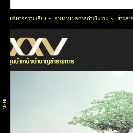
การบริหารความเสี่ยง
รายงานผลการดำเนินงาน
ข่าวสา
เกณฑ์
นโยบาย
การ
ประเมิน
การ
รายงาน
ผลการ
กำกับ
ประเมิน
ดูแล
กิจการ
MENU
การ