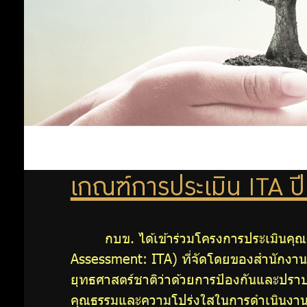
ลงทุน
อย่าง
รับ
ผิด
ชอบ
เกณฑ์การประเมิน ITA ป
การ
ดำเนิน
กบข. ได้เข้าร่วมโครงการประเมินค
Assessment: ITA) ที่จัดโดยของสำนักง
การ
ยุทธศาสตร์ชาติว่าด้วยการป้องกันและปรา
คุณธรรมและความโปร่งใสในการดำเนินงาน
ต่อ