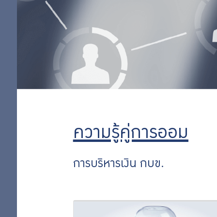
วางแผน
เกษียณ
ออม
การ
ลงทุน
เพิ่ม
การ
จัดการ
ออม
หนี้
ต่อ
ความรู้คู่การออม
สิทธิ
การบริหารเงิน กบข.
พิเศษ
สำหรับ