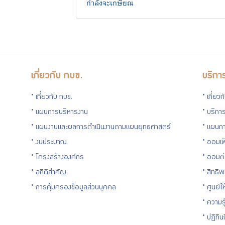
กำลังจะเกษียณ
เกี่ยวกับ กบข.
บริกา
เกี่ยวกับ กบข.
เกี่ยว
แผนการบริหารงาน
บริการ
แผนงานและผลการดำเนินงานตามแผนยุทธศาสตร์
แผนกา
งบประมาณ
ออมเพ
โครงสร้างองค์กร
ออมต
สถิติสำคัญ
สิทธิพ
การคุ้มครองข้อมูลส่วนบุคคล
ศูนย์ใ
ความร
ปฏิทิ