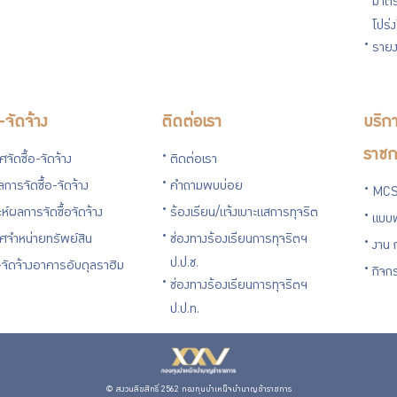
มาตร
โปร่
รายง
อ-จัดจ้าง
ติดต่อเรา
บริกา
ราชก
จัดซื้อ-จัดจ้าง
ติดต่อเรา
การจัดซื้อ-จัดจ้าง
คำถามพบบ่อย
MCS
ะห์ผลการจัดซื้อจัดจ้าง
ร้องเรียน/แจ้งเบาะแสการทุจริต
แบบ
ศจำหน่ายทรัพย์สิน
ช่องทางร้องเรียนการทุจริตฯ
งาน 
ป.ป.ช.
อ-จัดจ้างอาคารอับดุลราฮิม
กิจก
ช่องทางร้องเรียนการทุจริตฯ
ป.ป.ท.
© สงวนลิขสิทธิ์ 2562 กองทุนบำเหน็จบำนาญข้าราชการ