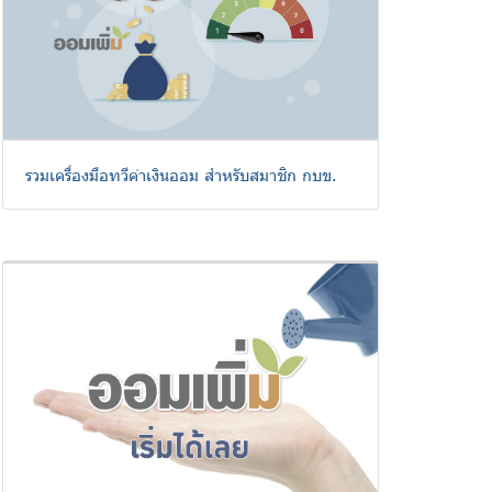
รวมเครื่องมือทวีค่าเงินออม สำหรับสมาชิก กบข.