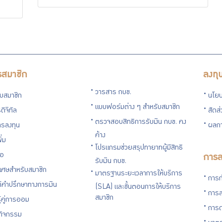
รสมาชิก
ลงทุ
วารสาร กบข.
กับสมาชิก
นโยบ
แบบฟอร์มต่าง ๆ สำหรับสมาชิก
ดิจิทัล
สัดส
ตรวจสอบสิทธิการรับเงิน กบข. คง
รลงทุน
ผลกา
ค้าง
ิ่ม
โปรแกรมช่วยสรุปทายาทผู้มีสิทธิ
่อ
การล
รับเงิน กบข.
ิเศษสำหรับสมาชิก
มาตรฐานระยะเวลาการให้บริการ
การก
ห้คำปรึกษาทางการเงิน
(SLA) และขั้นตอนการให้บริการ
การล
สมาชิก
ู้คู่การออม
การด
นกิจกรรม