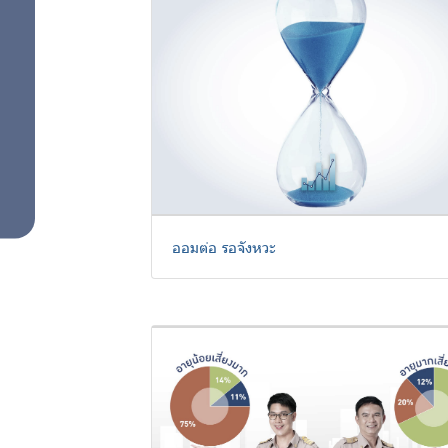
สมาชิก
ศูนย์ให้
คำ
ปรึกษา
ออมต่อ รอจังหวะ
ทางการ
เงิน
ความ
รู้คู่