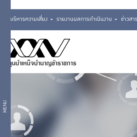
การบริหารความเสี่ยง
รายงานผลการดำเนินงาน
ข่าวสา
ความรู้
บริการ
คู่การ
ออม
สมาชิก
การ
บริหาร
เงิน
บริการ
กบข.
การ
ดิจิทัล
บริหาร
MENU
จัดการ
แผนการ
เงิน
การ
ลงทุน