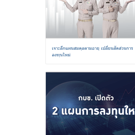
การ
ออม
เจาะลึกแผนสมดุลตามอายุ เปลี่ยนสัดส่วนการ
ปฏิทิน
ลงทุนใหม่
กิจกรรม
วารสาร
กบข.
แบบ